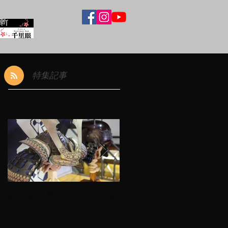
特集記事
銀座長州屋 店舗紹介動画
月刊『銀座情報』会員有
UPDATE！
期限チェッカー