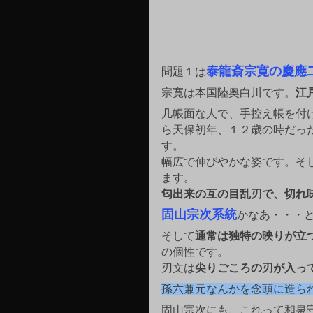
泰龍斎宗寛の慶應
問題１は
宗寛は本国陸奥白川です。
江
几帳面な人で、手控え帳を付
ら天保初年、１２歳の時だっ
す。
幅広で伸びやかな姿です。そ
ます。
匂出来の互の目乱刃で、切れ
固山宗次系統
かなあ・・・
そして
通常は独特の映りが立
の個性です。
刃文は
尖りごころの刃が入っ
孫六兼元なんかを念頭に造ら
固山宗次にも、これって和泉