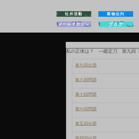
社外活動
業物位列
ブログ
メールマガジン
私の正体は？ ―鑑定刀 第九回
第九回出題
第八回問題
第七回問題
第六回問題
第五回出題
第四回出題