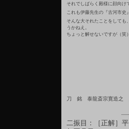
それでしばらく殿様に顔向け
これも伊藤先生の『古河市史
そんな大それたことをしても
うかねえ。
ちょっと解せないですが（笑
刀　銘　泰龍斎宗寛造之　
二振目：［正解］
平