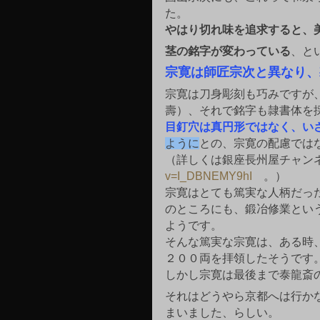
た。
やはり切れ味を追求すると、
茎の銘字が変わっている
、と
宗寛は師匠宗次と異なり、
宗寛は刀身彫刻も巧みですが
壽）、それで銘字も隷書体を
目釘穴は真円形ではなく、い
ように
との、宗寛の配慮では
（詳しくは銀座長州屋チャン
v=I_DBNEMY9hI
　。）
宗寛はとても篤実な人柄だっ
のところにも、鍛冶修業とい
ようです。
そんな篤実な宗寛は、ある時
２００両を拝領したそうです
しかし宗寛は最後まで泰龍斎
それはどうやら京都へは行か
まいました、らしい。