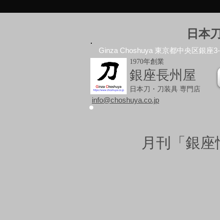
日本
Ginza Choshuya 東京都中央区銀座3-10
1970年創業
銀座長州屋
日本刀・刀装具 専門店
info@choshuya.co.jp
月刊「銀座