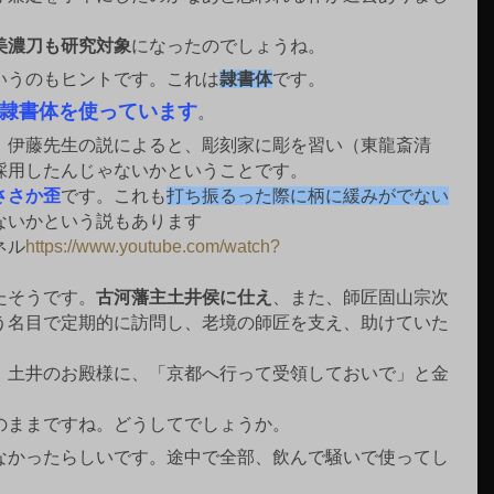
美濃刀も研究対象
になったのでしょうね。
いうのもヒントです。これは
隷書体
です。
隷書体を使っています
。
、伊藤先生の説によると、彫刻家に彫を習い（東龍斎清
採用したんじゃないかということです。
ささか歪
です。これも
打ち振るった際に柄に緩みがでない
ないかという説もあります
ネル
https://
www.youtube.com/watch?
たそうです。
古河藩主土井侯に仕え
、また、師匠固山宗次
う名目で定期的に訪問し、老境の師匠を支え、助けていた
、土井のお殿様に、「京都へ行って受領しておいで」と金
。
のままですね。どうしてでしょうか。
なかったらしいです。途中で全部、飲んで騒いで使ってし