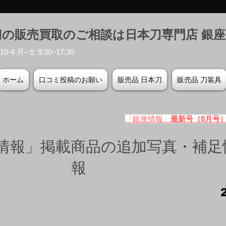
刀の販売買取のご相談は日本刀専門店 銀
-4 月–土 9:30–17:30
ホーム
口コミ投稿のお願い
販売品 日本刀
販売品 刀装具
「銀座情報」
最新号（8月号
情報」掲載商品の追加写真・補足
報