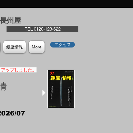
座⻑州屋
TEL 0120-123-622
アクセス
銀座情報
More
）アップしました。
情
2026/07