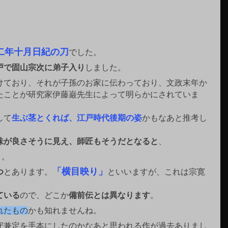
二年十月日紀の刀
でした。
戸で固山宗次に弟子入り
しました。
けており、それが子孫のお家に伝わっており、文政末年か
たことが研究家伊藤巌先生によって明らかにされていま
して
生ぶ茎とくれば、江戸時代後期の姿
かもなあと推考し
味が良さそうに見え、師匠もそうだとなると
、
と。
「横目映り」
つ
とあります。
といいますが、これは宗寛
ている
ので、どこか
備前伝とは異なります
。
れたもの
かも知れませんね。
守兼定を手本にしたのかなあと思われる作が過去ありまし