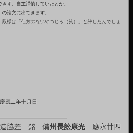
できず、自主謹慎していたとか。
』の論文に出てきます。
、殿様は「仕方のないやつじゃ（笑）」と許したんでしょ
）
慶應二年十月日
造脇差　銘　備州
長舩康光
　應永廿四