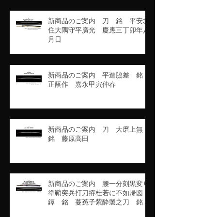
新商品のご案内 刀 銘 平安城
住大隅守平廣光 慶應三丁卯年八
月日
新商品のご案内 平造脇差 銘
正蔭作 嘉永甲寅仲春
新商品のご案内 刀 大磨上無
銘 藤原高田
新商品のご案内 腰一分刻黒変り
塗鞘突兵打刀拵杜若に不如帰図
鐔 銘 蔓莬子紫酔製之刀 銘
豊州高田住藤原行長