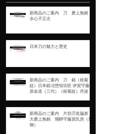
新商品のご案内 刀 磨上無銘
水心子正次
日本刀の魅力と歴史
新商品のご案内 刀 銘（枝菊
紋）日本鍛冶惣領宗匠 伊賀守藤
原金道（三代）（枝菊紋）丹波守
吉道（京四代）（業物）
新商品のご案内 片切刃造脇差
大磨上無銘 飛騨守藤原氏房（業
物）