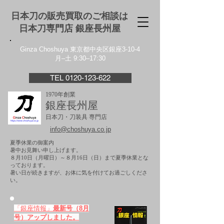
日本刀の販売買取のご相談は
日本刀専門店 銀座⻑州屋
Ginza Choshuya 東京都中央区銀座3-10-4
月–土 9:30–17:30
TEL 0120-123-622
1970年創業
銀座長州屋
日本刀・刀装具 専門店
info@choshuya.co.jp
夏季休業の御案内
暑中お見舞い申し上げます。
８月10日（月曜日）～８月16日（日）まで夏季休業とな
っております。
​暑い日が続きますが、お体に気を付けてお過ごしくださ
い。
「銀座情報」
最新号（8月
号）アップしました。