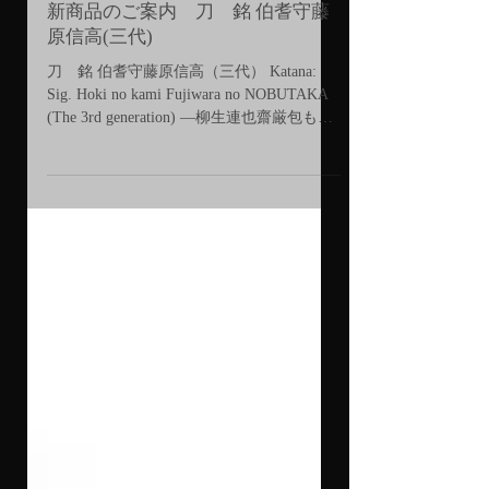
新商品のご案内 刀 銘 伯耆守藤
原信高(三代)
刀 銘 伯耆守藤原信高（三代） Katana:
Sig. Hoki no kami Fujiwara no NOBUTAKA
(The 3rd generation) ―柳生連也齋厳包も佩
用した、尾張新刀を代表する名流―...