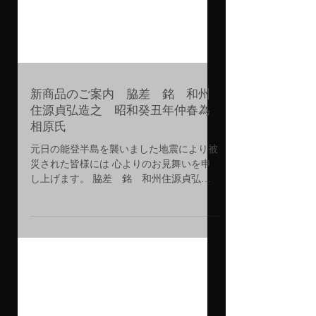
新商品のご案内 脇差 銘 和州
住源貞弘造之 昭和癸丑年仲春為
相原氏
元日の能登半島を襲いました地震により被
災された皆様には 心よりのお見舞いを申
し上げます。 脇差 銘 和州住源貞弘造
之 昭和癸丑年仲春為相原氏 Wakizashi:
Sig. Washu ju Minamoto no SUKENAO kore
wo tsukuru Showa...