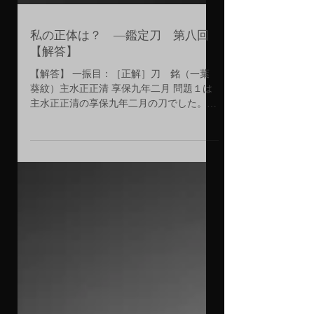
私の正体は？ ―鑑定刀 第八回
【解答】
【解答】 一振目：［正解］刀 銘（一葉
葵紋）主水正正清 享保九年二月 問題１は
主水正正清の享保九年二月の刀でした。
主水正正清は薩摩の人で、相州伝の名手で
す。時代は享保頃の人です。 彼は、
元々、無名の人でした。が、徳川吉宗の引
き立てを得ました。 どうしてでしょう
か？...