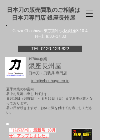
日本刀の販売買取のご相談は
日本刀専門店 銀座⻑州屋
Ginza Choshuya 東京都中央区銀座3-10-4
月–土 9:30–17:30
TEL 0120-123-622
1970年創業
銀座長州屋
日本刀・刀装具 専門店
info@choshuya.co.jp
夏季休業の御案内
暑中お見舞い申し上げます。
８月10日（月曜日）～８月16日（日）まで夏季休業とな
っております。
​暑い日が続きますが、お体に気を付けてお過ごしくださ
い。
「銀座情報」
最新号（8月
号）アップしました。