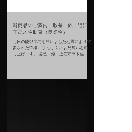
新商品のご案内 脇差 銘 近江
守高木住助直（良業物）
元日の能登半島を襲いました地震により被
災された皆様には 心よりのお見舞いを申
し上げます。 脇差 銘 近江守高木住助
直（良業物） Wakizashi: Sig. Omi no kami
Takagi ju SUKENAO ~Yoki Wazamono~ ―華
麗な濤瀾乱刃―...