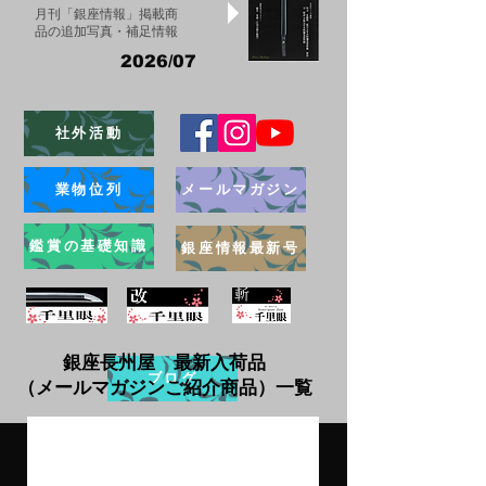
月刊「銀座情報」掲載商
品の追加写真・補足情報
2026/07
社外活動
業物位列
メールマガジン
鑑賞の基礎知識
銀座情報最新号
銀座長州屋 最新入荷品
ブログ
（メールマガジンご紹介商品）一覧