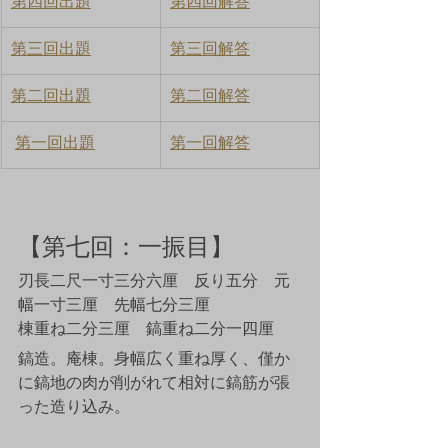
第四回出題
第四回解答
第三回出題
第三回解答
第二回出題
第二回解答
第一回出題
第一回解答
【第七回：一振目】
刃長二尺一寸三分六厘　反り五分　元
幅一寸三厘　先幅七分三厘
棟重ね二分三厘　鎬重ね二分一四厘
鎬造。庵棟。身幅広く重ね厚く、僅か
に鎬地の肉が削がれて相対に鎬筋が張
った造り込み。