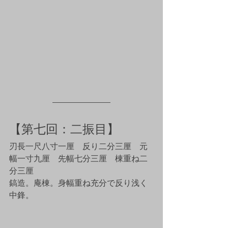
【第七回：二振目】
刃長一尺八寸一厘　反り二分三厘　元
幅一寸九厘　先幅七分三厘　棟重ね二
分三厘
鎬造。庵棟。身幅重ね充分で反り浅く
中鋒。