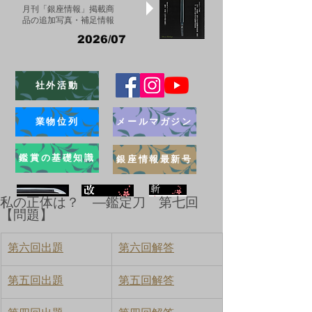
月刊「銀座情報」掲載商
品の追加写真・補足情報
2026/07
社外活動
業物位列
メールマガジン
鑑賞の基礎知識
銀座情報最新号
私の正体は？ ―鑑定刀 第七回
【問題】
ブログ
第六回出題
第六回解答
第五回出題
第五回解答