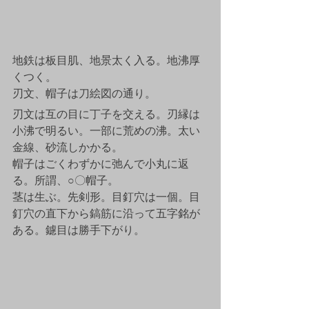
地鉄は板目肌、地景太く入る。地沸厚
くつく。
刃文、帽子は刀絵図の通り。
刃文は互の目に丁子を交える。刃縁は
小沸で明るい。一部に荒めの沸。太い
金線、砂流しかかる。
帽子はごくわずかに弛んで小丸に返
る。所謂、○〇帽子。
茎は生ぶ。先剣形。目釘穴は一個。目
釘穴の直下から鎬筋に沿って五字銘が
ある。鑢目は勝手下がり。