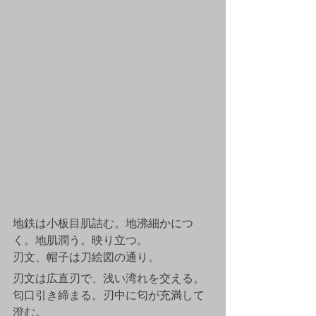
地鉄は小板目肌詰む。地沸細かにつ
く。地肌潤う。映り立つ。
刃文、帽子は刀絵図の通り。
刃文は広直刃で、浅い湾れを交える。
匂口引き締まる。刃中に匂が充満して
澄む。