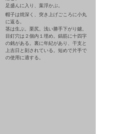
足盛んに入り、葉浮かぶ。
帽子は焼深く、突き上げごころに小丸
に返る。
茎は生ぶ。栗尻。浅い勝手下がり鑢。
目釘穴は２個内１埋め。鎬筋に十四字
の銘がある。裏に年紀があり、干支と
上吉日と刻されている。短めで片手で
の使用に適する。