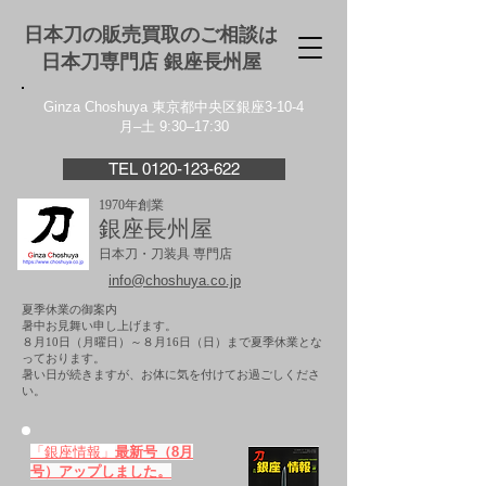
日本刀の販売買取のご相談は
日本刀専門店 銀座⻑州屋
Ginza Choshuya 東京都中央区銀座3-10-4
月–土 9:30–17:30
TEL 0120-123-622
1970年創業
銀座長州屋
日本刀・刀装具 専門店
info@choshuya.co.jp
夏季休業の御案内
暑中お見舞い申し上げます。
８月10日（月曜日）～８月16日（日）まで夏季休業とな
っております。
​暑い日が続きますが、お体に気を付けてお過ごしくださ
い。
「銀座情報」
最新号（8月
号）アップしました。