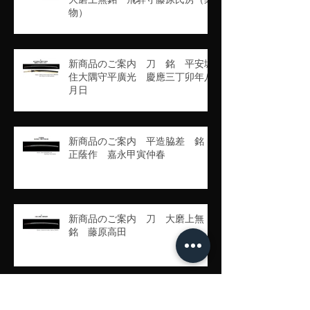
物）
新商品のご案内 刀 銘 平安城
住大隅守平廣光 慶應三丁卯年八
月日
新商品のご案内 平造脇差 銘
正蔭作 嘉永甲寅仲春
新商品のご案内 刀 大磨上無
銘 藤原高田
新商品のご案内 腰一分刻黒変り
塗鞘突兵打刀拵杜若に不如帰図