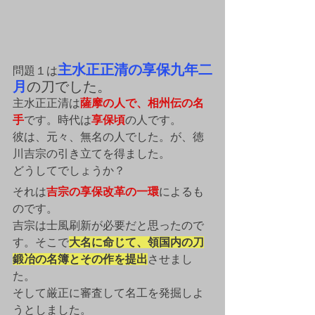
主水正正清の享保九年二
問題１は
月
の刀でした。
主水正正清は
薩摩の人で、相州伝の名
手
です。時代は
享保頃
の人です。
彼は、元々、無名の人でした。が、徳
川吉宗の引き立てを得ました。
どうしてでしょうか？
それは
吉宗の享保改革の一環
によるも
のです。
吉宗は士風刷新が必要だと思ったので
す。そこで
大名に命じて、領国内の刀
鍛冶の名簿とその作を提出
させまし
た。
そして厳正に審査して名工を発掘しよ
うとしました。