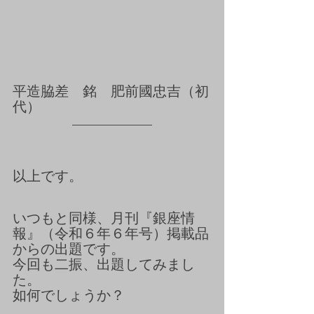
平造脇差　銘　肥前國忠吉（初
代）
以上です。
いつもと同様、月刊『銀座情
報』（令和６年６年号）掲載品
からの出題です。
今回も二振、出題してみまし
た。
如何でしょうか？