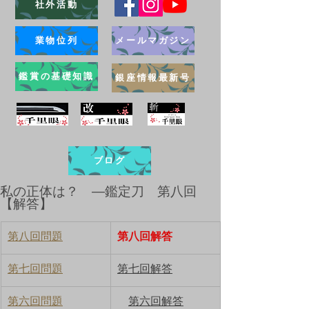
社外活動
業物位列
メールマガジン
鑑賞の基礎知識
銀座情報最新号
ブログ
私の正体は？ ―鑑定刀 第八回
【解答】
第八回問題
第八回解答
第七回問題
第七回解答
第六回問題
第六回解答