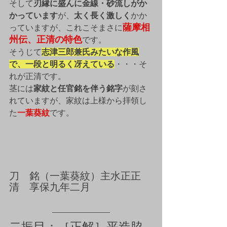
そして
刃縁に盛んに金線・砂流しがか
かっています
が、
太く長く激しく
かか
薩摩相
っていますが、これこそまさに
州伝、正清の特色
です。
そうじて
志津三郎兼氏みたいな作風
で、一段と明るく冴えている
・・・そ
れが正清です。
茎には
家紋と任官銘を伴う銘字
が刻さ
れていますが、家紋は上様から拝領し
た
一葉葵紋
です。
刀　銘（一葉葵紋）主水正正
清　享保九年二月
二振目：［正解］
平造脇