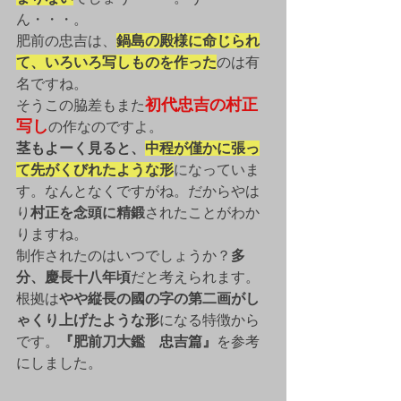
ん・・・。
肥前の忠吉は、
鍋島の殿様に命じられ
て、いろいろ写しものを作った
のは有
名ですね。
初代忠吉の村正
そうこの脇差もまた
写し
の作なのですよ。
茎もよーく見ると、
中程が僅かに張っ
て先がくびれたような形
になっていま
す。なんとなくですがね。だからやは
り
村正を念頭に精鍛
されたことがわか
りますね。
制作されたのはいつでしょうか？
多
分、慶長十八年頃
だと考えられます。
根拠は
やや縦長の國の字の第二画がし
ゃくり上げたような形
になる特徴から
です。
『肥前刀大鑑　忠吉篇』
を参考
にしました。