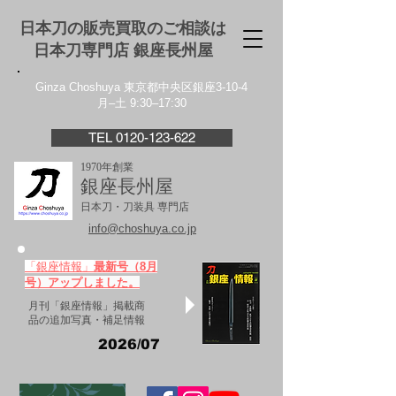
日本刀の販売買取のご相談は
日本刀専門店 銀座⻑州屋
Ginza Choshuya 東京都中央区銀座3-10-4
月–土 9:30–17:30
TEL 0120-123-622
1970年創業
銀座長州屋
日本刀・刀装具 専門店
info@choshuya.co.jp
「銀座情報」
最新号（8月
号）アップしました。
月刊「銀座情報」掲載商
品の追加写真・補足情報
2026/07