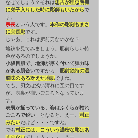
なぜでしょう？それは
忠吉が埋忠明壽
に弟子入りした時に彫師もいたから
で
す。
宗長
という人です。
本作の彫刻もまさ
に宗長彫
です。
じゃあ、これは肥前刀なのかな？
地鉄を見てみましょう。肥前らしい特
色があるのでしょうか。
小板目肌で、地沸が厚く付いて弾力味
がある肌合い
ですから、
肥前独特の温
潤味のある冴えた地肌
ですね。
でも、刃文は浅い湾れに互の目です
が、表裏が揃いごころとなっていま
す。
表裏が揃っている、姿はふくらが枯れ
ごころで鋭い
、となると、えー、
村正
みたい
だけど・・・ですね。
でも
村正には、こういう濃密な彫はあ
まりない
でしょう・・・。うー