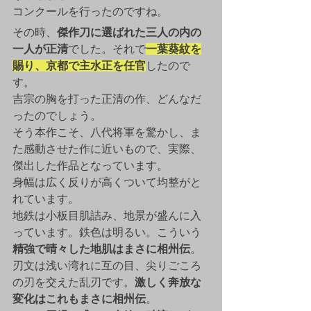
コンクールを行ったのですね。
その時、
傑作刀に選ばれた三人の内の
一人が正清
でした。それで
一葉葵紋を
賜り、京都で主水正を任官
したので
す。
吉宗の胸を打った正清の作、どんなだ
ったのでしょう。
そう本作こそ、八代将軍を驚かし、ま
た感動させた作に近いもので、実際、
傑出した作品となっています。
身幅は広く反りが高くついて均整がと
れています。
地鉄は小板目肌詰み、地景が盛んに入
っています。鉄色は明るい。こういう
精強で晴々した地肌はまさに相州伝
。
刃文は浅い湾れに互の目、尖りごころ
の刃を交えた乱刃です。
激しく奔放な
変化はこれもまさに相州伝
。