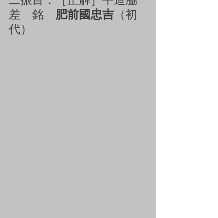
差　銘　
肥前國忠吉
（初
代）