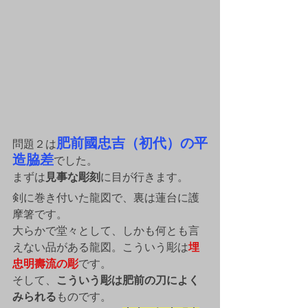
肥前國忠吉（初代）の平
問題２は
造脇差
でした。
まずは
見事な彫刻
に目が行きます。
剣に巻き付いた龍図で、裏は蓮台に護
摩箸です。
大らかで堂々として、しかも何とも言
えない品がある龍図。こういう彫は
埋
忠明壽流の彫
です。
そして、
こういう彫は肥前の刀によく
みられる
ものです。