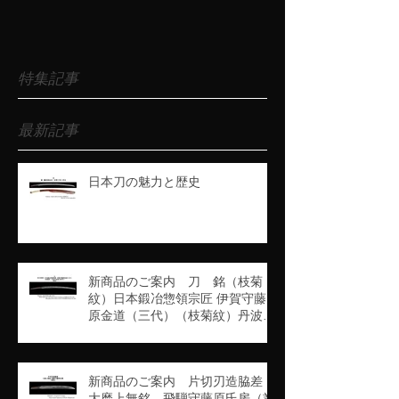
特集記事
最新記事
日本刀の魅力と歴史
新商品のご案内 刀 銘（枝菊
紋）日本鍛冶惣領宗匠 伊賀守藤
原金道（三代）（枝菊紋）丹波守
吉道（京四代）（業物）
新商品のご案内 片切刃造脇差
大磨上無銘 飛騨守藤原氏房（業