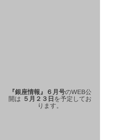
『銀座情報』６月号
のWEB公
開は 
５月２３日
を予定してお
ります。