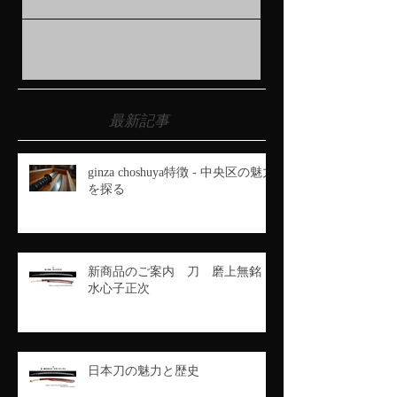
刀 銘 前伯州信高閑遊入道 寛文十年二
月吉日 黒粟文塗鞘打刀拵入 閑遊と号する
信高は二代の子。 寛永十年に伯耆守を受
領し、尾張武士の需に応じて頑強な刀を打
ち鍛えている。 粟文塗鞘の尾張拵に収め
られている。 TOPIX 月刊『銀座情報』9月
号発売中...
最新記事
ginza choshuya特徴 - 中央区の魅力
を探る
新商品のご案内 刀 磨上無銘
水心子正次