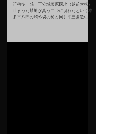
安城藤原國次（越前大掾）
笹穂槍 銘 平安城藤原國次（越前大掾）
止まった蜻蛉が真っ二つに切れたという本
多平八郎の蜻蛉切の槍と同じ平三角造の笹
穂槍。 秋田の戦国武将蘆名氏との所縁を
示す墨書が鞘にある。 TOPIX 9/16 月刊
『銀座情報』１０月号発売 刀 銘 肥前
國忠吉（八代） 嘉永四年二月吉祥日...