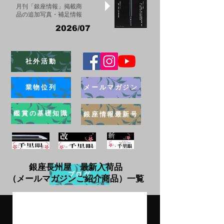
月刊「銀座情報」掲載商
品の追加写真・補足情報
2026/07
社外活動
業物位列
メールマガジン
鑑賞の基礎知識
銀座情報最新号
銀座長州屋 最新入荷品
ブログ
（メールマガジンご紹介商品）一覧