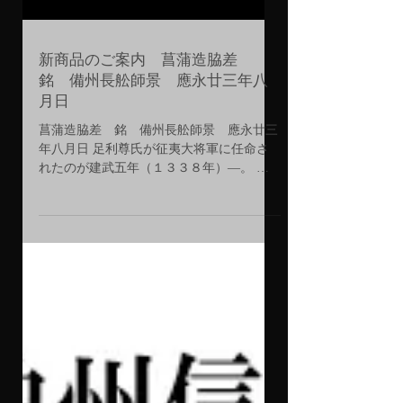
新商品のご案内 菖蒲造脇差
銘 備州長舩師景 應永廿三年八
月日
菖蒲造脇差 銘 備州長舩師景 應永廿三
年八月日 足利尊氏が征夷大将軍に任命さ
れたのが建武五年（１３３８年）―。 以
来新たな政権がスタートしたものの、反乱
分子の不穏な火種は依然として燻り続けて
いた。 日常隣り合わせの危機に備えて腰
に帯びていたであろう、寸延びの短刀や脇
差。...