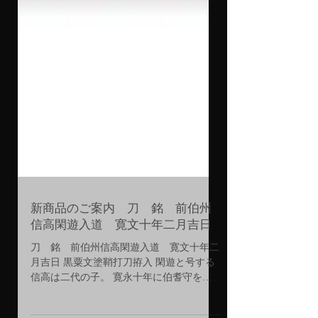
新商品のご案内 刀 銘 前伯州
信高閑遊入道 寛文十年二月吉日