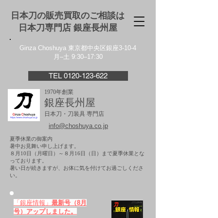
日本刀の販売買取のご相談は
日本刀専門店 銀座⻑州屋
Ginza Choshuya 東京都中央区銀座3-10-4
月–土 9:30–17:30
TEL 0120-123-622
1970年創業
銀座長州屋
日本刀・刀装具 専門店
info@choshuya.co.jp
夏季休業の御案内
暑中お見舞い申し上げます。
８月10日（月曜日）～８月16日（日）まで夏季休業とな
っております。
​暑い日が続きますが、お体に気を付けてお過ごしくださ
い。
「銀座情報」
最新号（8月
号）アップしました。