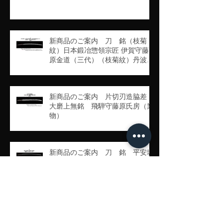
日本刀の魅力と歴史
新商品のご案内 刀 銘（枝菊
紋）日本鍛冶惣領宗匠 伊賀守藤
原金道（三代）（枝菊紋）丹波守
吉道（京四代）（業物）
新商品のご案内 片切刃造脇差
大磨上無銘 飛騨守藤原氏房（業
物）
新商品のご案内 刀 銘 平安城
住大隅守平廣光 慶應三丁卯年八