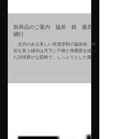
新商品のご案内 脇差 銘 藤原
綱行
光沢のある美しい茶漆塗鞘の脇差拵。柄
前を装う縁頭は月下に干網と帰雁図を描い
た詩情豊かな図柄で、しっとりとした朧銀
磨地に竹、梅、一路平安図が地紙模様風に
描かれた栗形と裏瓦も、もののあわれを感
じさせる。