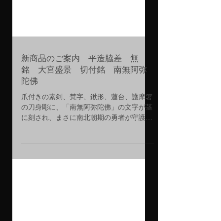
新商品のご案内 平造脇差 無
銘 大宮盛景 切付銘 南無阿弥
陀佛
爪付きの素剣、梵字、鍬形、蓮台、護摩箸
の刀身彫に、「南無阿弥陀佛」の文字が茎
に刻され、まさに南北朝期の勇者が守護刀
とした大平造脇差。