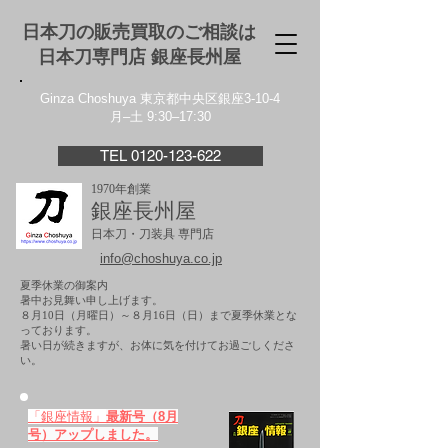
日本刀の販売買取のご相談は
日本刀専門店 銀座⻑州屋
Ginza Choshuya 東京都中央区銀座3-10-4
月–土 9:30–17:30
TEL 0120-123-622
1970年創業
銀座長州屋
日本刀・刀装具 専門店
info@choshuya.co.jp
夏季休業の御案内
暑中お見舞い申し上げます。
８月10日（月曜日）～８月16日（日）まで夏季休業とな
っております。
​暑い日が続きますが、お体に気を付けてお過ごしくださ
い。
「銀座情報」
最新号（8月
号）アップしました。