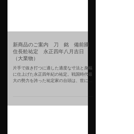
新商品のご案内 刀 銘 備前國
住長舩祐定 永正四年八月吉日
（大業物）
片手で抜き打つに適した適度な寸法と身幅
に仕上げた永正四年紀の祐定。戦国時代最
大の勢力を誇った祐定家の台頭は、世に
「永正祐定」と呼ばれて名高い彦兵衛尉祐
定の技術力が根底にあった。次第に高まる
需要に応えて高級武将の信頼厚く、斬れ味
鋭く大業物に評価されている。