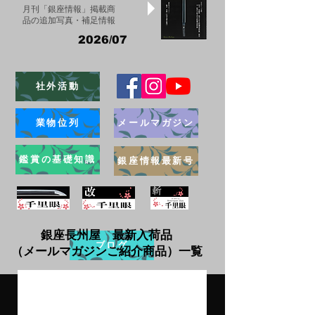
月刊「銀座情報」掲載商
品の追加写真・補足情報
2026/07
社外活動
業物位列
メールマガジン
鑑賞の基礎知識
銀座情報最新号
銀座長州屋 最新入荷品
ブログ
（メールマガジンご紹介商品）一覧