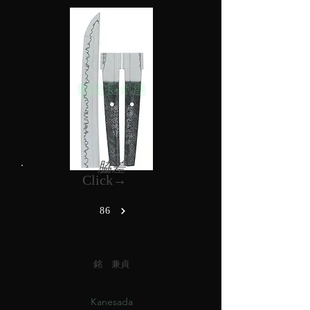
脇差
Click→
86
銘 兼貞
Kanesada