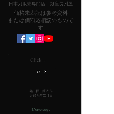
日本刀販売専門店 銀座長州屋
​価格未表記は参考資料
または価額応相談のもので
す
Click→
27
銘 固山宗次作
天保九年二月日
Munetsugu