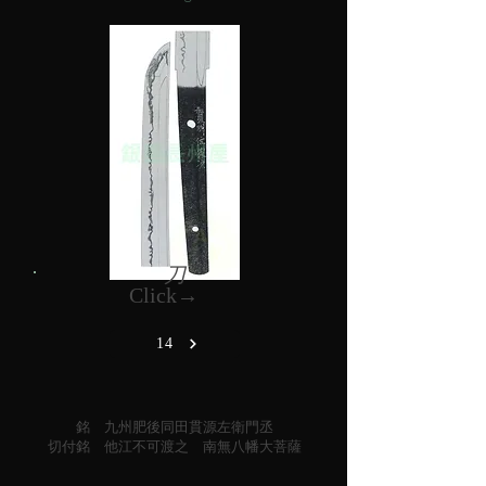
刀
Click→
14
銘 九州肥後同田貫源左衛門丞
切付銘 他江不可渡之 南無八幡大菩薩