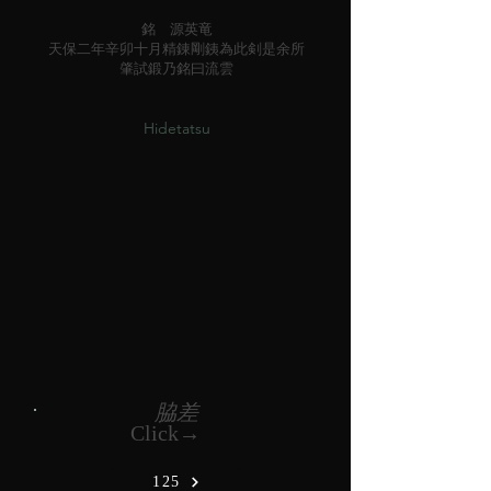
銘 源英竜
天保二年辛卯十月精錬剛銕為此剣是余所
肇試鍛乃銘曰流雲
Hidetatsu
脇差
Click→
125