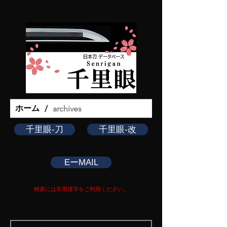
ホーム
/
archives
千里眼-刀
千里眼-改
EーMAIL
検索には常用漢字をご利用ください。
Copy right Ginza Choshuya
Production work Tomoriki Imazu