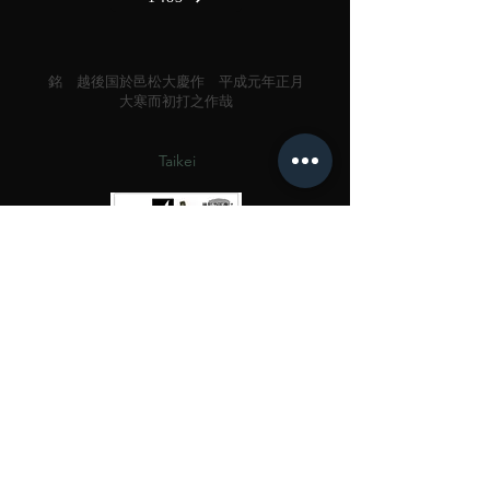
銘 越後国於邑松大慶作 平成元年正月
大寒而初打之作哉
Taikei
刀＆拵
Click→