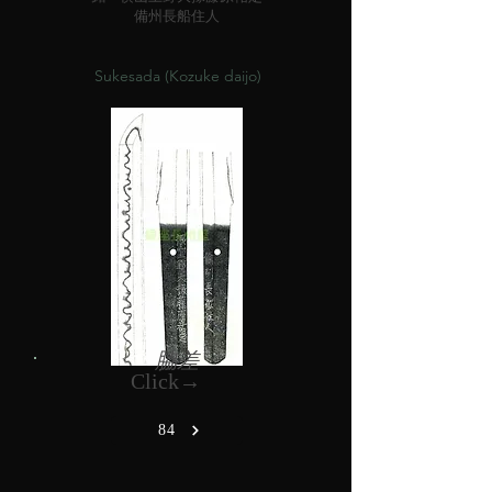
備州長船住人
Sukesada (Kozuke daijo)
脇差
Click→
84