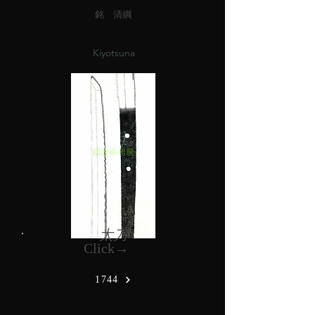
銘 清綱
Kiyotsuna
太刀
Click→
1744