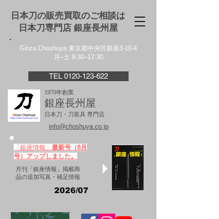
日本刀の販売買取のご相談は
日本刀専門店 銀座⻑州屋
Ginza Choshuya 東京都中央区銀座3-10-4
月–土 9:30–17:30
TEL 0120-123-622
1970年創業
銀座長州屋
日本刀・刀装具 専門店
info@choshuya.co.jp
「銀座情報」
最新号（8月
号）アップしました。
月刊「銀座情報」掲載商
品の追加写真・補足情報
2026/07