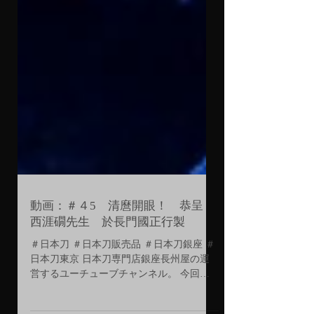
動画：＃４5 清麿開眼！ 恭呈
西涯礀先生 於長門國正行製
＃日本刀 ＃日本刀販売品 ＃日本刀銀座 ＃
日本刀東京 日本刀専門店銀座長州屋の運