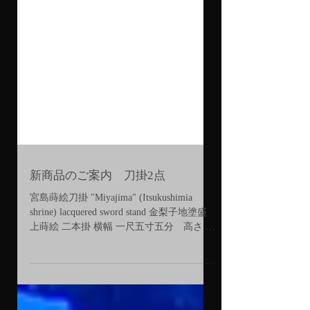
新商品のご案内 刀掛2点
宮島蒔絵刀掛 "Miyajima" (Itsukushimia
shrine) lacquered sword stand 金梨子地塗盛
上蒔絵 二本掛 横幅 一尺五寸五分 高さ 一
尺二寸五分 奥行 六寸一分 外箱付 Rised
lacquering work on the...