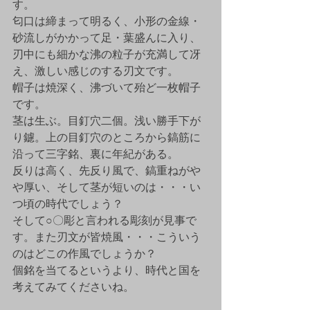
す。
匂口は締まって明るく、小形の金線・
砂流しがかかって足・葉盛んに入り、
刃中にも細かな沸の粒子が充満して冴
え、激しい感じのする刃文です。
帽子は焼深く、沸づいて殆ど一枚帽子
です。
茎は生ぶ。目釘穴二個。浅い勝手下が
り鑢。上の目釘穴のところから鎬筋に
沿って三字銘、裏に年紀がある。
反りは高く、先反り風で、鎬重ねがや
や厚い、そして茎が短いのは・・・い
つ頃の時代でしょう？
そして○〇彫と言われる彫刻が見事で
す。また刃文が皆焼風・・・こういう
のはどこの作風でしょうか？
個銘を当てるというより、時代と国を
考えてみてくださいね。