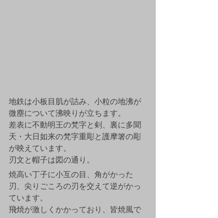
地鉄は小板目肌が詰み、小粒の地沸が
微塵について沸映りが立ちます。
差表に不動明王の梵字と剣、裏に多聞
天・大日如来の梵字重彫と護摩箸の彫
が映えています。
刃文と帽子は図の通り。
焼高い丁子に小互の目、角がかった
刃、尖りごころの刃を交えて逆がかっ
ています。
飛焼が激しくかかっており、皆焼風で