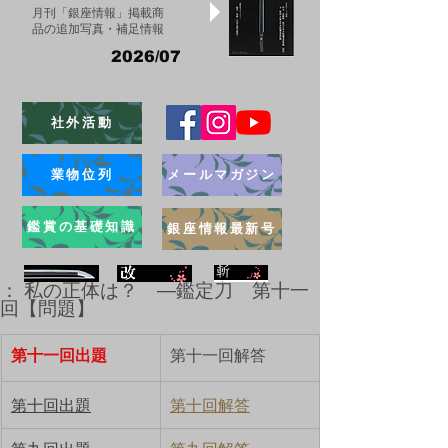
月刊「銀座情報」掲載商
品の追加写真・補足情報
2026/07
社外活動
業物位列
メールマガジン
鑑賞の基礎知識
銀座情報最新号
： 私の正体は？ ―鑑定刀 第十一
回【問題】
ブログ
第十一回出題
第十一回解答
第十回出題
第十回解答