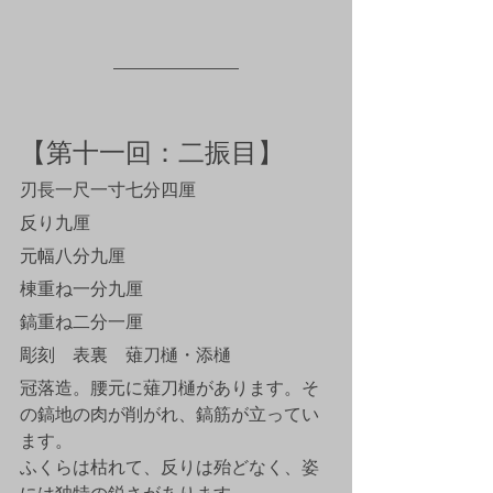
【第十一回：二振目】
刃長一尺一寸七分四厘
反り九厘
元幅八分九厘
棟重ね一分九厘
鎬重ね二分一厘
彫刻　表裏　薙刀樋・添樋
冠落造。腰元に薙刀樋があります。そ
の鎬地の肉が削がれ、鎬筋が立ってい
ます。
ふくらは枯れて、反りは殆どなく、姿