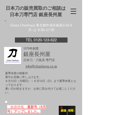
日本刀の販売買取のご相談は
日本刀専門店 銀座⻑州屋
Ginza Choshuya 東京都中央区銀座3-10-4
月–土 9:30–17:30
TEL 0120-123-622
1970年創業
銀座長州屋
日本刀・刀装具 専門店
info@choshuya.co.jp
夏季休業の御案内
暑中お見舞い申し上げます。
８月10日（月曜日）～８月16日（日）まで夏季休業とな
っております。
​暑い日が続きますが、お体に気を付けてお過ごしくださ
い。
「銀座情報」
最新号（8月
号）アップしました。