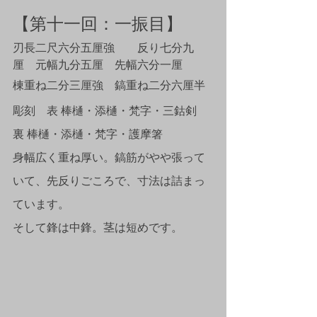
【第十一回：一振目】
刃長二尺六分五厘強　　反り七分九
厘　元幅九分五厘　先幅六分一厘
棟重ね二分三厘強　鎬重ね二分六厘半
彫刻　表 棒樋・添樋・梵字・三鈷剣　
裏 棒樋・添樋・梵字・護摩箸
身幅広く重ね厚い。鎬筋がやや張って
いて、先反りごころで、寸法は詰まっ
ています。
そして鋒は中鋒。茎は短めです。