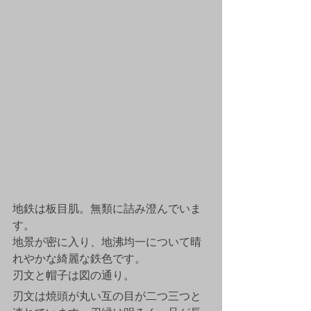
地鉄は板目肌。無類に詰み澄んでいま
す。
地景が密に入り、地沸均一について晴
れやかな綺麗な鉄色です。
刃文と帽子は図の通り。
刃文は焼頭が丸い互の目が二つ三つと