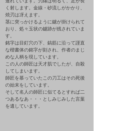
連れています。刃縁は明るく、足が長
く射します。金線・砂流しがかかり、
焼刃は冴えます。
茎に突っかけるように鑢が掛けられて
おり、処々玉状の鑢跡が残されていま
す。
銘字は目釘穴の下、鎬筋に沿って謹直
な楷書体の銘字が刻され、作者のまじ
めな人柄を現しています。
この人の師匠は天才肌でしたが、自殺
してしまいます。
師匠を慕っていたこの刀工はその死後
の始末をしています。
そして名人の師匠に似てるとすれば二
つあるなあ・・・としみじみした言葉
を遺しています。