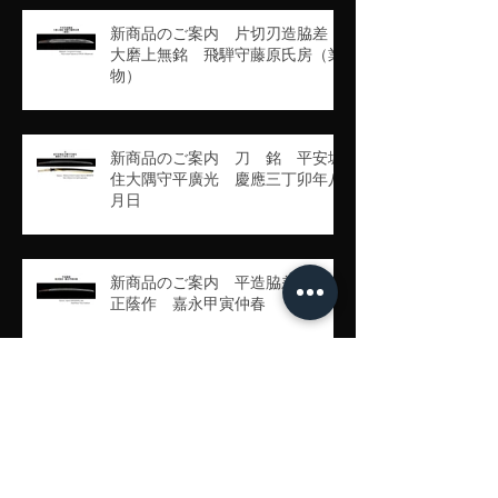
新商品のご案内 片切刃造脇差
大磨上無銘 飛騨守藤原氏房（業
物）
新商品のご案内 刀 銘 平安城
住大隅守平廣光 慶應三丁卯年八
月日
新商品のご案内 平造脇差 銘
正蔭作 嘉永甲寅仲春
新商品のご案内 刀 大磨上無
銘 藤原高田