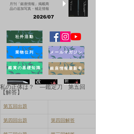
月刊「銀座情報」掲載商
品の追加写真・補足情報
2026/07
社外活動
業物位列
メールマガジン
鑑賞の基礎知識
銀座情報最新号
私の正体は？ ―鑑定刀 第五回
【解答】
ブログ
第五回出題
第四回出題
第四回解答