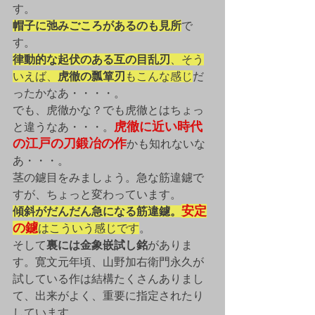
す。
帽子に弛みごころがあるのも見所
で
す。
律動的な起伏のある互の目乱刃
、そう
いえば、
虎徹の瓢箪刃
もこんな感じ
だ
ったかなあ・・・・。
でも、虎徹かな？でも虎徹とはちょっ
虎徹に近い時代
と違うなあ・・・。
の江戸の刀鍛冶の作
かも知れないな
あ・・・。
茎の鑢目をみましょう。急な筋違鑢で
すが、ちょっと変わっています。
安定
傾斜がだんだん急になる筋違鑢。
の鑢
はこういう感じです
。
そして
裏には金象嵌試し銘
がありま
す。寛文元年頃、山野加右衛門永久が
試している作は結構たくさんありまし
て、出来がよく、重要に指定されたり
しています。