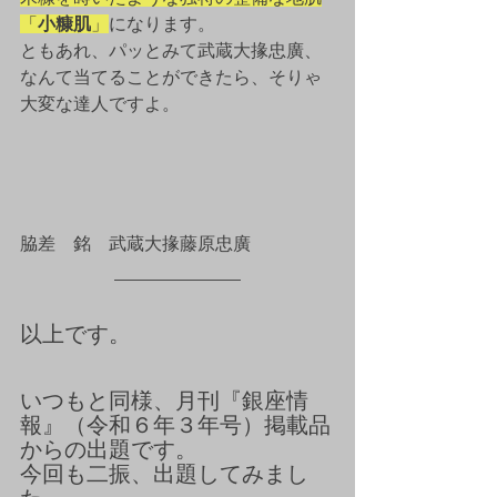
「
小糠肌
」
になります。
ともあれ、パッとみて武蔵大掾忠廣、
なんて当てることができたら、そりゃ
大変な達人ですよ。
脇差　銘　武蔵大掾藤原忠廣
以上です。
いつもと同様、月刊『銀座情
報』（令和６年３年号）掲載品
からの出題です。
今回も二振、出題してみまし