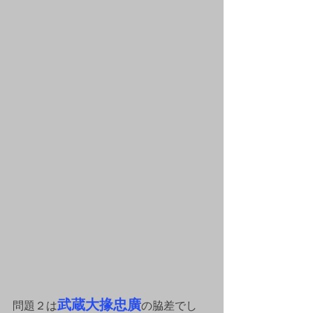
武蔵大掾忠廣
問題２は
の脇差でし