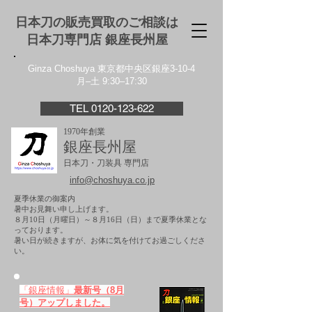
日本刀の販売買取のご相談は
日本刀専門店 銀座⻑州屋
Ginza Choshuya 東京都中央区銀座3-10-4
月–土 9:30–17:30
TEL 0120-123-622
1970年創業
銀座長州屋
日本刀・刀装具 専門店
info@choshuya.co.jp
夏季休業の御案内
暑中お見舞い申し上げます。
８月10日（月曜日）～８月16日（日）まで夏季休業とな
っております。
​暑い日が続きますが、お体に気を付けてお過ごしくださ
い。
「銀座情報」
最新号（8月
号）アップしました。