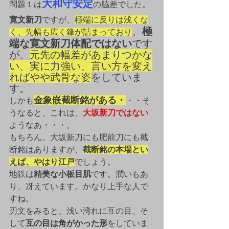
大和守安定
問題１は
の脇差でした。
寛文新刀
ですが、
極端に反りは浅くな
、
極
く、先幅も広く鋒が詰まっており
端な寛文新刀体配ではない
です
が、
元先の幅差があまりつかな
い、実に力強い、言い方を変え
ればやや武骨な姿
をしていま
す。
金象嵌截断銘がある・
しかも
・・そ
うなると、これは、
大坂新刀ではない
ようなあ・・・。
もちろん、大坂新刀にも肥前刀にも截
断銘はありますが、
截断銘の本場とい
えば、やはり江戸
でしょう。
地鉄は
精美な小板目肌
です。潤いもあ
り、冴えています。かなり上手な人で
すね。
刃文をみると、浅い湾れに互の目、そ
して
互の目は角がかった形
をしていま