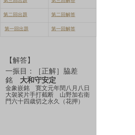
第三回出題
第三回解答
第二回出題
第二回解答
第一回出題
第一回解答
【解答】
一振目：［正解］
脇差　
銘　
大和守安定
金象嵌銘　寛文元年閏八月八日
大袈裟片手打截断　山野加右衛
門六十四歳切之永久（花押）