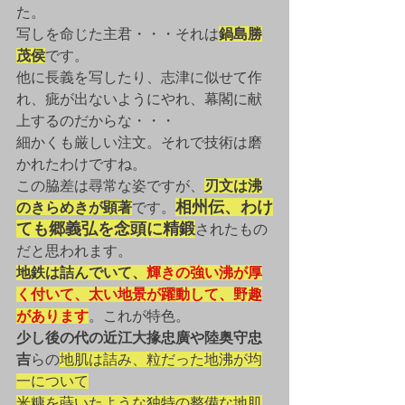
た。
写しを命じた主君・・・それは
鍋島勝
茂侯
です。
他に長義を写したり、志津に似せて作
れ、疵が出ないようにやれ、幕閣に献
上するのだからな・・・
細かくも厳しい注文。それで技術は磨
かれたわけですね。
この脇差は尋常な姿ですが、
刃文は沸
相州伝、わけ
のきらめきが顕著
です。
ても郷義弘を念頭に精鍛
されたもの
だと思われます。
地鉄は詰んでいて、
輝きの強い沸が厚
く付いて、太い地景が躍動して、野趣
があります
。これが特色。
少し後の代の近江大掾忠廣や陸奥守忠
吉
らの
地肌は詰み、粒だった地沸が均
一について
米糠を蒔いたような独特の整備な地肌