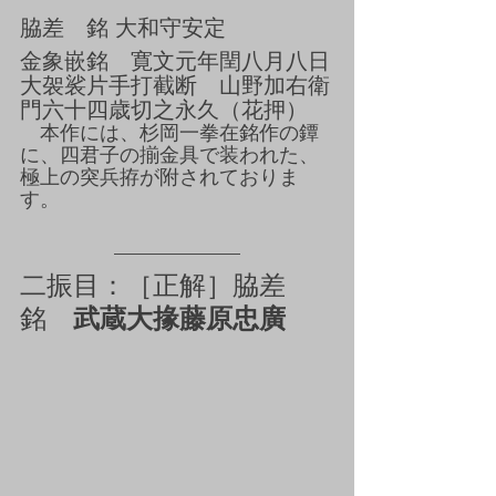
脇差　銘 大和守安定
金象嵌銘　寛文元年閏八月八日
大袈裟片手打截断　山野加右衛
門六十四歳切之永久（花押）
　本作には、杉岡一拳在銘作の鐔
に、四君子の揃金具で装われた、
極上の突兵拵が附されておりま
す。
二振目：［正解］
脇差　
銘　
武蔵大掾藤原忠廣