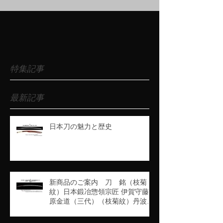
特集記事
最新記事
日本刀の魅力と歴史
新商品のご案内 刀 銘（枝菊
紋）日本鍛冶惣領宗匠 伊賀守藤
原金道（三代）（枝菊紋）丹波守
吉道（京四代）（業物）