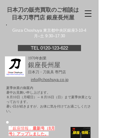
日本刀の販売買取のご相談は
日本刀専門店 銀座⻑州屋
Ginza Choshuya 東京都中央区銀座3-10-4
月–土 9:30–17:30
TEL 0120-123-622
1970年創業
銀座長州屋
日本刀・刀装具 専門店
info@choshuya.co.jp
夏季休業の御案内
暑中お見舞い申し上げます。
８月10日（月曜日）～８月16日（日）まで夏季休業とな
っております。
​暑い日が続きますが、お体に気を付けてお過ごしくださ
い。
「銀座情報」
最新号（8月
号）アップしました。