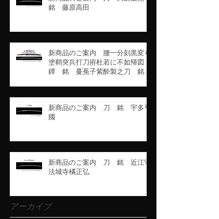
銘 藤原高田
新商品のご案内 腰一分刻黒変り
塗鞘突兵打刀拵杜若に不如帰図
鐔 銘 蔓莬子紫酔製之刀 銘
豊州高田住藤原行長
新商品のご案内 刀 銘 宇多平
國
新商品のご案内 刀 銘 近江守
法城寺橘正弘
アーカイブ