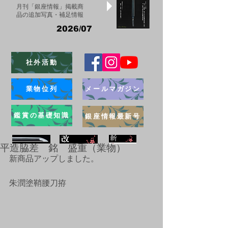
月刊「銀座情報」掲載商
品の追加写真・補足情報
2026/07
社外活動
業物位列
メールマガジン
鑑賞の基礎知識
銀座情報最新号
平造脇差 銘 盛重（業物）
新商品アップしました。 
ブログ
朱潤塗鞘腰刀拵