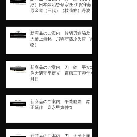
紋）日本鍛冶惣領宗匠 伊賀守藤
原金道（三代）（枝菊紋）丹波守
吉道（京四代）（業物）
新商品のご案内 片切刃造脇差
大磨上無銘 飛騨守藤原氏房（業
物）
新商品のご案内 刀 銘 平安城
住大隅守平廣光 慶應三丁卯年八
月日
新商品のご案内 平造脇差 銘
正蔭作 嘉永甲寅仲春
新商品のご案内 刀 大磨上無