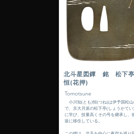
北斗星図鐔 銘 松下
恒(花押)
Tomotsune
小川知(とも)恒(つね)は伊予国松
で、京大月派の松下亭(しょうかてい
に学び、技量高くその号を継承し、
坂に移住している。
この鐔は、北天を中心に夜空を巡り