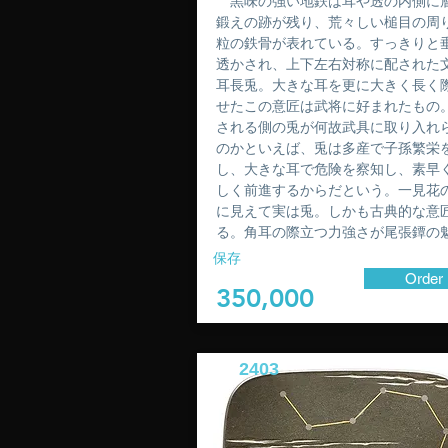
黒味の強い地鉄は耳や透の内側に
鍛えの跡が残り、荒々しい槌目の周
粒の鉄骨が表れている。すっきりと
透かされ、上下左右対称に配された
耳長兎。大きな耳を更に大きく長く
せたこの意匠は武将に好まれたもの
される側の兎が何故武具に取り入れ
のかといえば、兎は多産で子孫繁栄
し、大きな耳で危険を察知し、素早
しく前進するからだという。一見花
に見えて実は兎。しかも古典的な意
る。角耳の際立つ力強さが尾張鐔の
保存
Order
350,000
2403