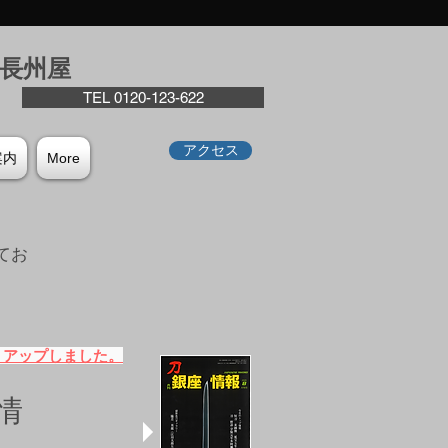
座⻑州屋
TEL 0120-123-622
アクセス
案内
More
てお
。
）アップしました。
情