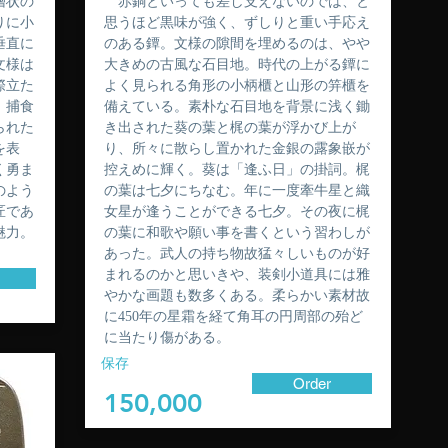
層状の
赤銅といっても差し支えないのでは、と
りに小
思うほど黒味が強く、ずしりと重い手応え
垂直に
のある鐔。文様の隙間を埋めるのは、やや
文様は
大きめの古風な石目地。時代の上がる鐔に
際立た
よく見られる角形の小柄櫃と山形の笄櫃を
。捕食
備えている。素朴な石目地を背景に浅く鋤
られた
き出された葵の葉と梶の葉が浮かび上が
を表
り、所々に散らし置かれた金銀の露象嵌が
く勇ま
控えめに輝く。葵は「逢ふ日」の掛詞。梶
のよう
の葉は七夕にちなむ。年に一度牽牛星と織
匠であ
女星が逢うことができる七夕。その夜に梶
魅力。
の葉に和歌や願い事を書くという習わしが
あった。武人の持ち物故猛々しいものが好
まれるのかと思いきや、装剣小道具には雅
やかな画題も数多くある。柔らかい素材故
に450年の星霜を経て角耳の円周部の殆ど
に当たり傷がある。
保存
Order
150,000