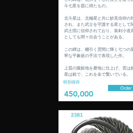
斗七星を題に得たもの。
北斗星は、北極星と共に妙見信仰の
され、また武士を守護する星として
武士団に信仰されており、装剣小道
としても間々出会うことがある。
この鐔は、棚引く雲間に輝く七つの
寧な平象嵌の手法で表現した作。
上質の朧銀地を磨地に仕上げ、雲は
星は銀で、これを金で繋いでいる。
特別保存
Order
450,000
2381