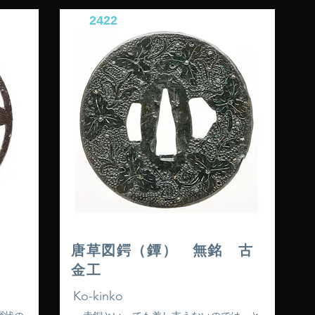
2422
鐔）
唐草図鍔（鐔） 無銘 古
金工
Ko-kinko