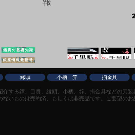
報
鑑賞の基礎知識
銀座情報最新号
縁頭
小柄 笄
揃金具
ご紹介する鐔、目貫、縁頭、小柄、笄、揃金具などの刀装
のないものは売約済、もしくは非売品です。ご要望のお