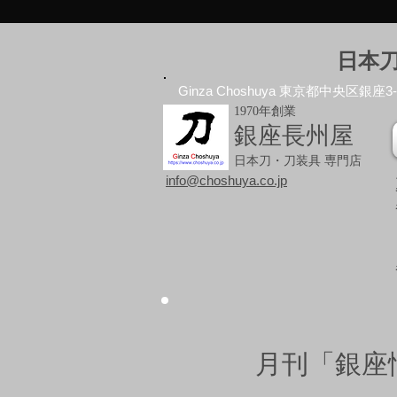
日本
Ginza Choshuya 東京都中央区銀座3-10
1970年創業
銀座長州屋
日本刀・刀装具 専門店
info@choshuya.co.jp
月刊「銀座