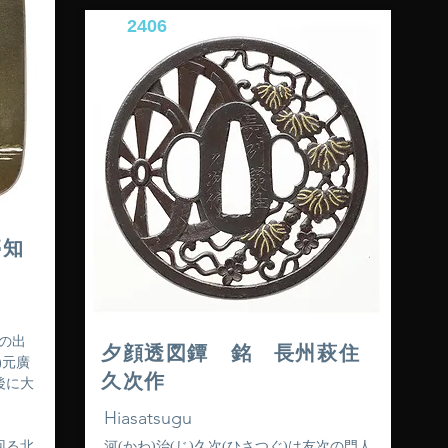
2406
亭知
山の出
夕顔透図鐔 銘 長州萩住
)元廣
久次作
後に大
Hiasatsugu
回る北
河(かわ)治(じ)久次(ひさつぐ)は友次の門人