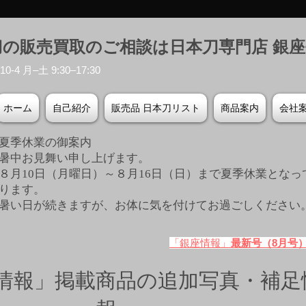
刀の販売買取のご相談は日本刀専門店 銀
-4 月–土 9:30–17:30
ホーム
自己紹介
販売品 日本刀リスト
商品案内
会社
夏季休業の御案内
暑中お見舞い申し上げます。
８月10日（月曜日）～８月16日（日）まで夏季休業となっ
ります。
​暑い日が続きますが、お体に気を付けてお過ごしください
「銀座情報」
最新号（8月号
情報」掲載商品の追加写真・補足