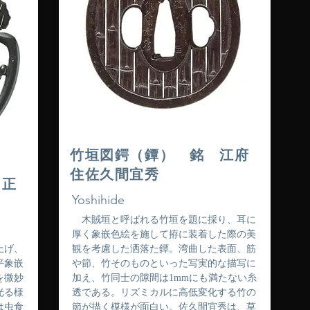
竹垣図鍔（鐔） 銘 江府
住佐久間宜秀
田正
Yoshihide
木賊垣と呼ばれる竹垣を題に採り、耳に
厚く象嵌色絵を施して拵に装着した際の美
上げ、
観を考慮した洒落た鐔。湾曲した表面、筋
平象嵌
や節、竹そのものといった写実的な描写に
を微妙
加え、竹同士の隙間は1mmにも満たない糸
光る様
透である。リズミカルに高低変化する竹の
は虫食
節が描く模様が面白い。佐久間宜秀は、草