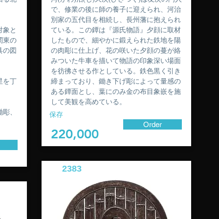
で、修業の後に師の養子に迎えられ、河治
別家の五代目を相続し、長州藩に抱えられ
対象と
ている。この鐔は『源氏物語』夕顔に取材
関東の
したもので、細やかに鍛えられた鉄地を陽
具の図
の肉彫に仕上げ、花の咲いた夕顔の蔓が絡
みついた牛車を描いて物語の印象深い場面
を彷彿させる作としている。鉄色黒く引き
星を丁
締まっており、鋤き下げ彫によって量感の
ある鐔面とし、葉にのみ金の布目象嵌を施
して美観を高めている。
鋤彫、
保存
Order
220,000
2383