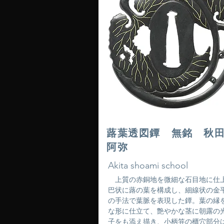
蕗葉透図鐔 無銘 秋
阿弥
Akita shoami school
上質の赤銅地を微細な石目地に仕
巴状に蕗の葉を構成し、細線状の金
の手法で葉脈を表現した鐔。葉の縁
な形に仕立て、艶やかな茎に朝露の
子をも添え描き、小柄笄の櫃穴部分