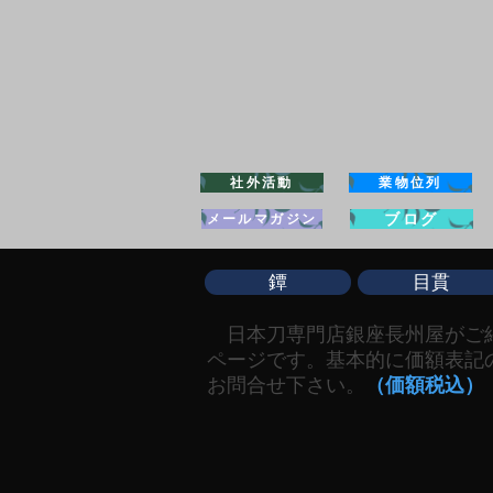
社外活動
業物位列
ブログ
メールマガジン
鐔
目貫
​ 日本刀専門店銀座長州屋が
ページです。基本的に価額表記
お問合せ下さい。
（価額税込）