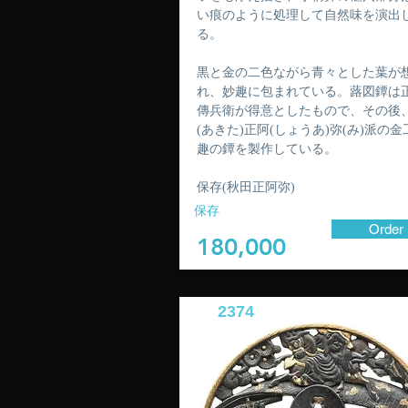
い痕のように処理して自然味を演出
る。
黒と金の二色ながら青々とした葉が
れ、妙趣に包まれている。蕗図鐔は
傳兵衛が得意としたもので、その後
(あきた)正阿(しょうあ)弥(み)派の
趣の鐔を製作している。
保存(秋田正阿弥)
保存
Order
180,000
2374