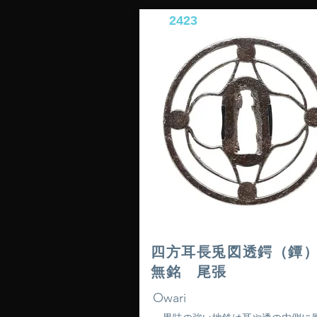
2423
四方耳長兎図透鍔（
無銘 尾張
Owari