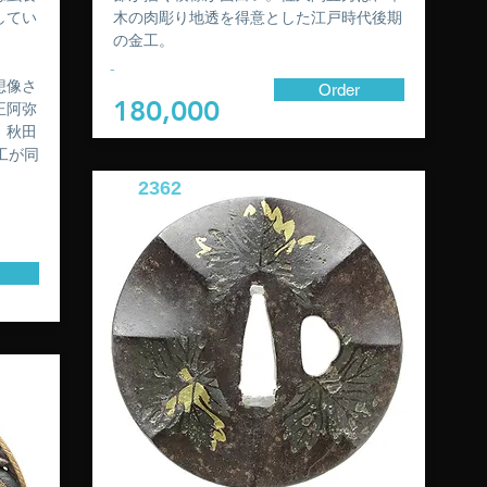
してい
木の肉彫り地透を得意とした江戸時代後期
の金工。
-
想像さ
Order
180,000
正阿弥
、秋田
金工が同
2362