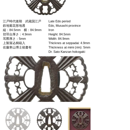
江戸時代後期 武蔵国江戸
Late Edo period
鉄地菊花形地透
Edo, Musashi province
縦：84.5mm 横：84.9mm
Iron
切羽台厚さ：4.9mm
Height: 84.5mm
耳際厚さ：5mm
Width: 84.9mm
上製落込桐箱入
Thicknes at seppadai: 4.9mm
佐藤寒山博士箱書有
Thickness at mimi (rim): 5mm
Dr. Sato Kanzan hokogaki