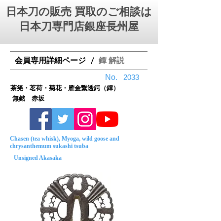
日本刀の販売 買取のご相談は
日本刀専門店銀座⻑州屋
会員専用詳細ページ
鐔 解説
/
No.
2033
茶筅・茗荷・菊花・雁金繋透鍔（鐔）
無銘 赤坂
Chasen (tea whisk), Myoga, wild goose and
chrysanthemum sukashi tsuba
Unsigned Akasaka