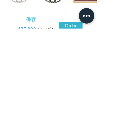
保存
Order
135,000
円（税込）
​音声解説
-01:04
深い色合いの鍛え良い鉄地は大振りで
堂々とした菊花形。茶筅、茗荷、菊の花弁
を雁金で繋いだ伝統的な赤坂鐔の意匠であ
るが、どことなくモダンな印象を受ける。
それぞれの文様の大きさと配置の妙か。互
いに交差するうっすらと肉を付けた菊の花
弁が大きな存在感を放つ。
​日本刀専門店 銀座長
州屋