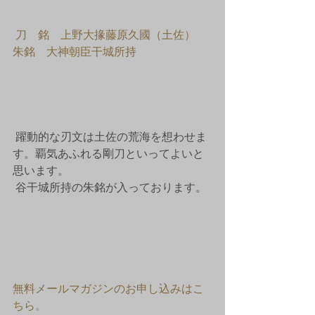
刀　銘　上野大掾藤原久國（土佐）　
朱銘　大神朝臣干城所持
 躍動的な刃文は土佐の荒海を想わせま
す。覇気あふれる剛刀といってよいと
思います。
 谷干城所持の朱銘が入っております。
無料メールマガジンのお申し込みはこ
ちら。