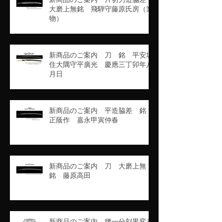
大磨上無銘 飛騨守藤原氏房（業
物）
新商品のご案内 刀 銘 平安城
住大隅守平廣光 慶應三丁卯年八
月日
新商品のご案内 平造脇差 銘
正蔭作 嘉永甲寅仲春
新商品のご案内 刀 大磨上無
銘 藤原高田
新商品のご案内 腰一分刻黒変り