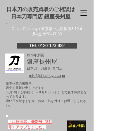
日本刀の販売買取のご相談は
日本刀専門店 銀座⻑州屋
Ginza Choshuya 東京都中央区銀座3-10-4
月–土 9:30–17:30
TEL 0120-123-622
1970年創業
銀座長州屋
日本刀・刀装具 専門店
info@choshuya.co.jp
夏季休業の御案内
暑中お見舞い申し上げます。
８月10日（月曜日）～８月16日（日）まで夏季休業とな
っております。
​暑い日が続きますが、お体に気を付けてお過ごしくださ
い。
「銀座情報」
最新号（8月
号）アップしました。