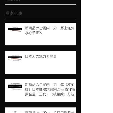
最新記事
新商品のご案内 刀 磨上無銘
水心子正次
日本刀の魅力と歴史
新商品のご案内 刀 銘（枝菊
紋）日本鍛冶惣領宗匠 伊賀守藤
原金道（三代）（枝菊紋）丹波守
吉道（京四代）（業物）
新商品のご案内 片切刃造脇差