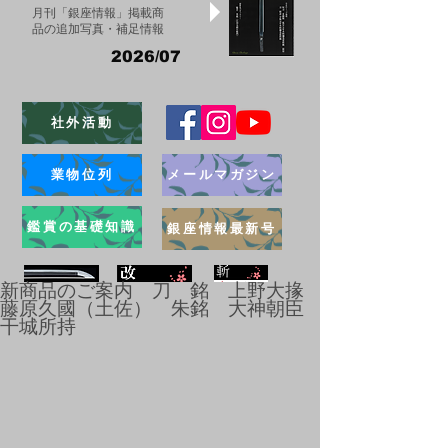
月刊「銀座情報」掲載商
品の追加写真・補足情報
2026/07
社外活動
業物位列
メールマガジン
鑑賞の基礎知識
銀座情報最新号
新商品のご案内 刀 銘 上野大掾
藤原久國（土佐） 朱銘 大神朝臣
干城所持
ブログ