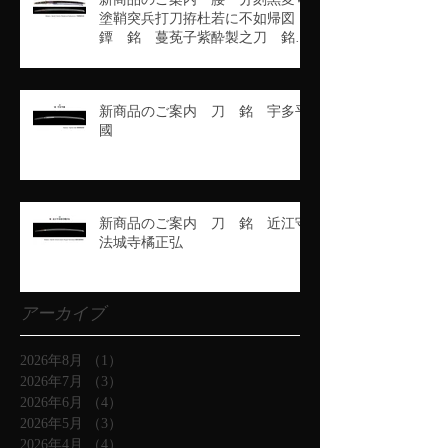
塗鞘突兵打刀拵杜若に不如帰図
鐔 銘 蔓莬子紫酔製之刀 銘
豊州高田住藤原行長
新商品のご案内 刀 銘 宇多平
國
新商品のご案内 刀 銘 近江守
法城寺橘正弘
アーカイブ
2026年8月
（1）
1件の記事
2026年7月
（3）
3件の記事
2026年6月
（4）
4件の記事
2026年5月
（3）
3件の記事
2026年4月
（4）
4件の記事