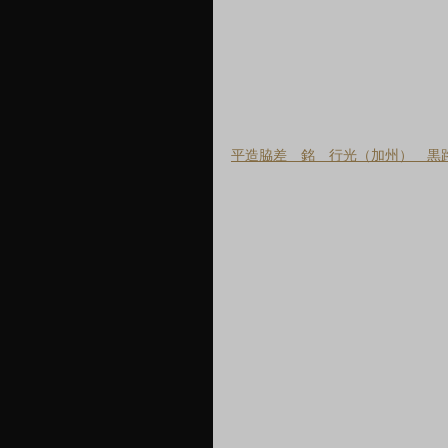
平造脇差　銘　行光（加州）　黒