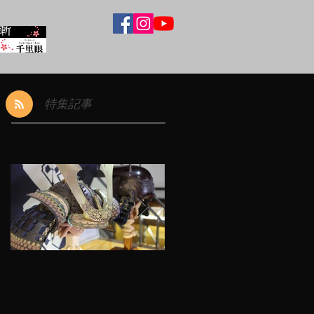
特集記事
銀座長州屋 店舗紹介動画
月刊『銀座情報』会員有
UPDATE！
期限チェッカー