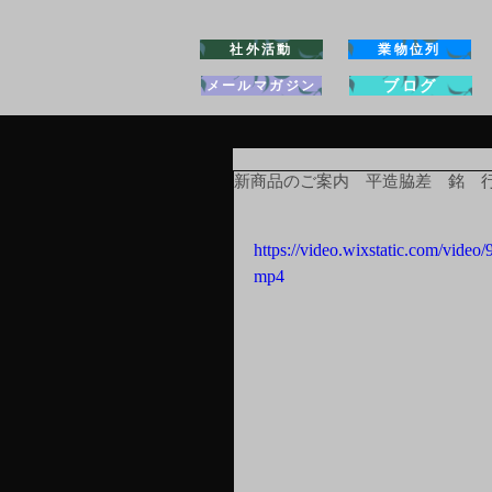
社外活動
業物位列
ブログ
メールマガジン
新商品のご案内 平造脇差 銘 
https://video.wixstatic.com/vid
mp4