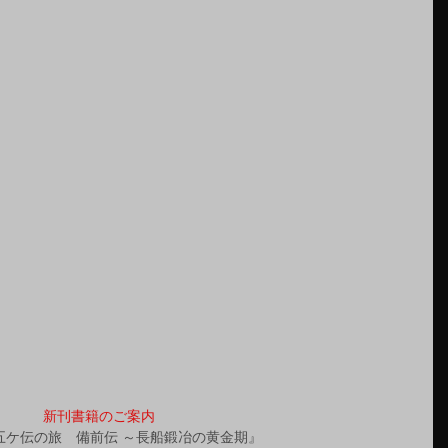
新刊書籍のご案内
五ケ伝の旅　備前伝 ～長船鍛冶の黄金期』