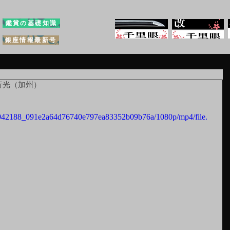
鑑賞の基礎知識
銀座情報最新号
行光（加州）
eo/942188_091e2a64d76740e797ea83352b09b76a/1080p/mp4/file.