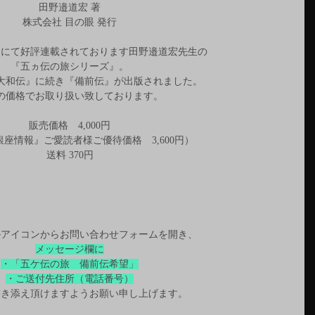
田野邉道宏 著
株式会社 目の眼 発行
』にて好評連載されております田野邉道宏先生の
『五ヵ伝の旅シリーズ』。
大和伝』に続き『備前伝』が出版されました。
の価格でお取り扱い致しております。
販売価格　4,000円
座情報』ご愛読者様ご優待価格　3,600円）
送料 370円
ルアイコンからお問い合わせフォームを開き、
メッセージ欄に
・「五ケ伝の旅　備前伝希望」
・ご送付先住所（電話番号）
書き添え頂けますようお願い申し上げます。