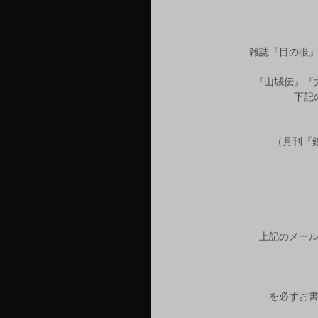
雑誌『目の眼
『山城伝』『
下記
　（月刊『銀
上記のメー
を必ずお