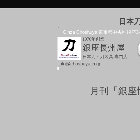
日本
Ginza Choshuya 東京都中央区銀座3-10
1970年創業
銀座長州屋
日本刀・刀装具 専門店
info@choshuya.co.jp
月刊「銀座