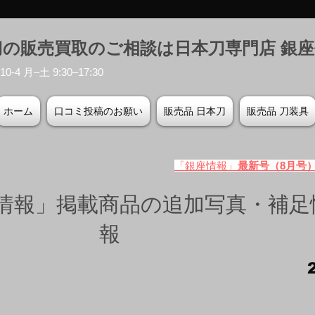
刀の販売買取のご相談は日本刀専門店 銀
-4 月–土 9:30–17:30
ホーム
口コミ投稿のお願い
販売品 日本刀
販売品 刀装具
「銀座情報」
最新号（8月号
情報」掲載商品の追加写真・補足
報