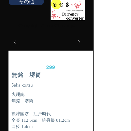
その他
Copy right Ginza Choshuya
299
無銘 堺筒
Sakai-zutsu
火縄銃
無銘 堺筒
摂津国堺 江戸時代
全長 112.5cm 銃身長 81.2cm
口径 1.4cm