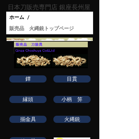
日本刀販売専門店 銀座長州屋​
ホーム
/
販売品 火縄銃トップページ
鐔
目貫
縁頭
小柄 笄
揃金具
火縄銃