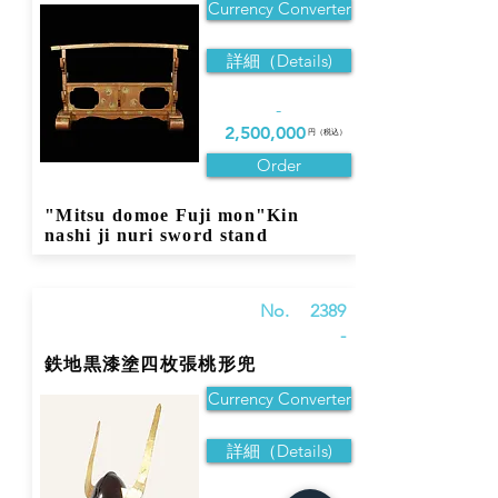
Currency Converter
詳細（Details)
-
2,500,000
円（税込）
Order
"Mitsu domoe Fuji mon"Kin
nashi ji nuri sword stand
No.
2389
-
鉄地黒漆塗四枚張桃形兜
Currency Converter
詳細（Details)