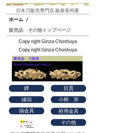
日本刀販売専門店 銀座長州屋​
ホーム
/
販売品 その他トップページ
Copy right Ginza Choshuya
Copy right Ginza Choshuya
鐔
目貫
縁頭
小柄 笄
揃金具
拵用金具
その他