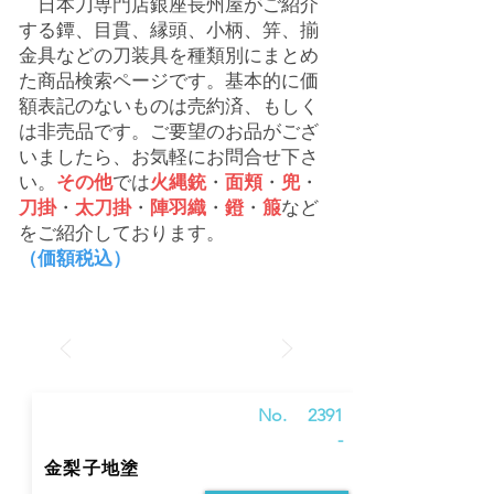
​ 日本刀専門店銀座長州屋がご紹介
する鐔、目貫、縁頭、小柄、笄、揃
金具などの刀装具を種類別にまとめ
た商品検索ページです。基本的に価
額表記のないものは売約済、もしく
は非売品です。ご要望のお品がござ
いましたら、お気軽にお問合せ下さ
い。
その他
では
火縄銃
・
面頬
・
兜
・
刀掛
・
太刀掛
・
陣羽織
・
鐙
・
箙
など
をご紹介しております。
（価額税込）
No.
2391
-
金梨子地塗