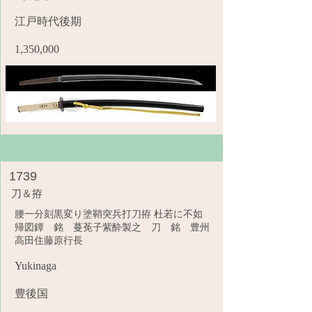
江戸時代後期
1,350,000
1739
刀＆拵
腰一分刻黒変り塗鞘突兵打刀拵 杜若に不如
帰図鐔 銘 蔓莬子紫酔製之 刀 銘 豊州
高田住藤原行長
Yukinaga
豊後国