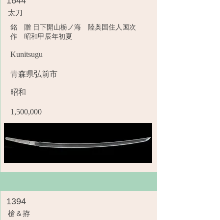
1644
太刀
銘 贈 日下開山栃ノ海 陸奥国住人国次
作 昭和甲辰年初夏
Kunitsugu
青森県弘前市
昭和
1,500,000
1394
槍＆拵