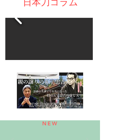
日本刀コラム
​動画ページへ
​NEW