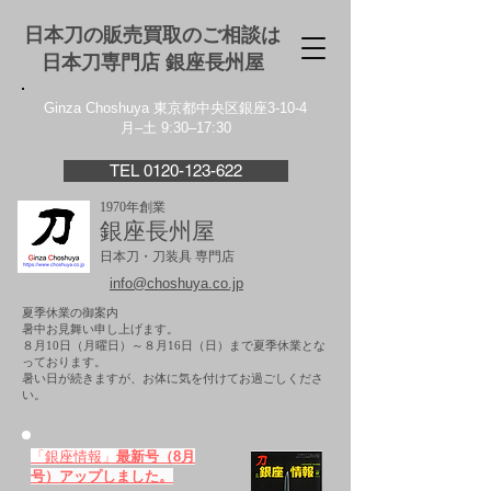
日本刀の販売買取のご相談は
日本刀専門店 銀座⻑州屋
Ginza Choshuya 東京都中央区銀座3-10-4
月–土 9:30–17:30
TEL 0120-123-622
1970年創業
銀座長州屋
日本刀・刀装具 専門店
info@choshuya.co.jp
夏季休業の御案内
暑中お見舞い申し上げます。
８月10日（月曜日）～８月16日（日）まで夏季休業とな
っております。
​暑い日が続きますが、お体に気を付けてお過ごしくださ
い。
「銀座情報」
最新号（8月
号）アップしました。