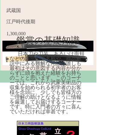
武蔵国
江戸時代後期
1,300,000
鑑賞の基礎知識
日本刀や刀装、あるいは面頬
などの各部位の名称や、商品解
説中にみる難解な用語は誰しも
最初はその意図する内容が分か
らずに頭を抱えた経験をお持ち
のことと思います。このコーナ
ーでは、これから武家美術品の
収集を始められる初学者のお客
様を念頭に、少しでも皆様方の
ご理解の助けとなるように情報
を厳選してお届けするコーナー
です。特に入門者の方々に喜ん
でいただければ幸甚です。