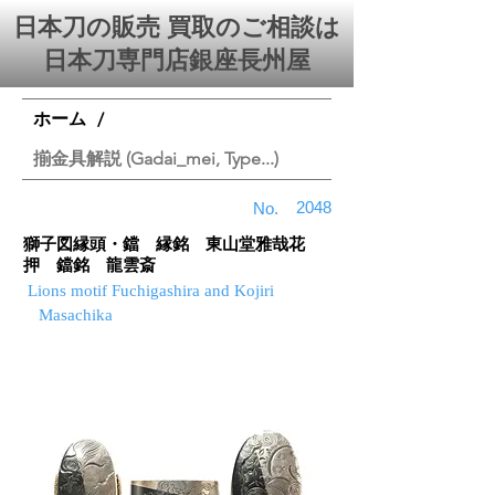
日本刀の販売 買取のご相談は
日本刀専門店銀座⻑州屋
ホーム
/
揃金具解説 (Gadai_mei, Type...)
2048
No.
獅子図縁頭・鐺 縁銘 東山堂雅哉花
押 鐺銘 龍雲斎
Lions motif Fuchigashira and Kojiri
Masachika