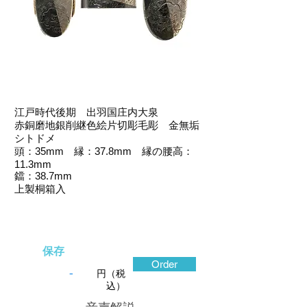
江戸時代後期 出羽国庄内大泉
赤銅磨地銀削継色絵片切彫毛彫 金無垢
シトドメ
頭：35mm 縁：37.8mm 縁の腰高：
11.3mm
鐺：38.7mm
上製桐箱入
保存
Order
-
円（税
込）