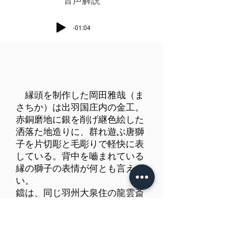
​音声解説
-01:04
縁頭を制作した岡田雅哉（ま
さちか）は出羽国庄内の金工。
赤銅磨地に銀を削げ継色絵した
洒落た地造りに、群れ遊ぶ唐獅
子を片切彫と毛彫りで軽快に表
している。背中を嚙まれている
縁の獅子の表情が何とも言えな
い。
鐺は、同じ羽州大泉住の龍雲斎
（本田正虎）の手になるもの。
踊るような草書体が遊洛斎赤文