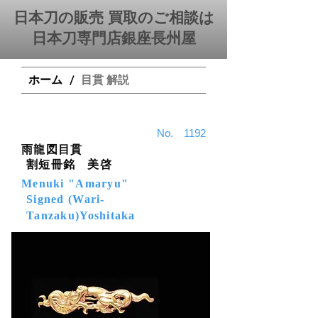
日本刀の販売 買取のご相談は
日本刀専門店銀座⻑州屋
ホーム
目貫 解説
/
​No.
1192
雨龍図目貫
割短冊銘 美啓
Menuki "Amaryu"
Signed (Wari-
Tanzaku)Yoshitaka