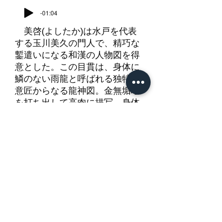
-01:04
美啓(よしたか)は水戸を代表
する玉川美久の門人で、精巧な
鏨遣いになる和漢の人物図を得
意とした。この目貫は、身体に
鱗のない雨龍と呼ばれる独特の
意匠からなる龍神図。金無垢地
を打ち出して高肉に描写、身体
の周囲を鋭く切り込んで透かし
を施し、姿態が浮かび上がるよ
うに表現している。鱗がないた
め身体の動きがより明瞭にな
り、殊に胴体や鬣、宙を掻く爪
の動きに激しさが加わって迫力
がある。彫の深い顔、目玉、大
きく開いた口の描写も正確で繊
細。