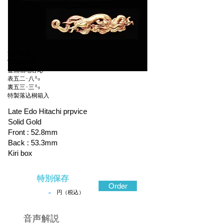
江戸後期
常陸国水戸
金無垢地容彫
表五二･八㍉
裏五三･三㍉
特製落込桐箱入
Late Edo Hitachi prpvice
Solid Gold
Front : 52.8mm
Back : 53.3mm
Kiri box
特別保存
Order
-
円（税込）
​音声解説