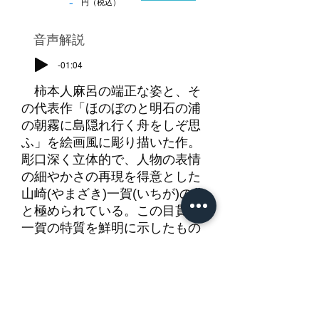
-
円（税込）
​音声解説
-01:04
柿本人麻呂の端正な姿と、そ
の代表作「ほのぼのと明石の浦
の朝霧に島隠れ行く舟をしぞ思
ふ」を絵画風に彫り描いた作。
彫口深く立体的で、人物の表情
の細やかさの再現を得意とした
山崎(やまざき)一賀(いちが)の作
と極められている。この目貫も
一賀の特質を鮮明に示したもの
で、人麻呂の顔つきは上品で穏
やか、額の皺まで彫られてい
る。霧の合間に浮かび上がった
明石の海原も、松樹の繁る島の
様子、遠く見え隠れする帆掛舟