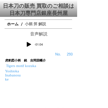
日本刀の販売 買取のご相談は
日本刀専門店銀座⻑州屋
ホーム
小柄 笄 解説
/
​音声解説
-01:04
​No.
293
虎豹図小柄 銘 吉岡因幡介
Tigers motif kozuka
Yoshioka
Inabanosu
ke