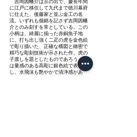
吉岡因幡介は京の出で、慶長年間
に江戸に移住して九代まで徳川幕府
に仕えた、後藤家と並ぶ金工の名
流。いずれも個銘を記さず吉岡因幡
介とのみ刻すを常としている。この
小柄は、綺麗に揃った赤銅魚子地
に、打ち出し強く二疋の虎を金色絵
で彫り描いた、正確な構図と緻密で
精巧な彫刻技術が示された作。虎の
子渡しを題としたものであろう、波
は量感のある高彫に銀色絵で表わ
し、水飛沫も艶やかで清浄感があ
る。虎の身体は肉感に優れ、眼窩深
く厳しい表情の顔から長く伸びた尾
の先端まで力感が漲っている。