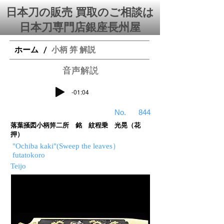
日本刀の販売 買取のご相談は
日本刀専門店銀座⻑州屋
ホーム
小柄 笄 解説
/
​音声解説
-01:04
​No.
844
落葉掻図小柄笄二所 銘 紋程乗 光晃（花
押）
"Ochiba kaki"(Sweep the leaves）
futatokoro
Teijo