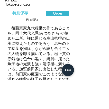
Kiri box
Tokubetsuhozon
特別保存
Order
-
円（税込）
後藤宗家九代程乗の作であること
を、同十六代光晃(みつあきら)が極
めた二所。禅に通じる寒山拾得の伝
承に擬えたものであろう、老松の下
で枯葉を掃除しながら語り合う二人
の人物を彫り描いている。極上質の
赤銅地は色合い黒く、綺麗に揃った
魚子地の光沢も強く清浄感に満ちて
いる。加賀前田家に出仕した程乗
は、前田家の庭園でこのような詩情
溢れる晩秋の様子を眺めたことであ
ろう、華やかな構図で、人物を題材
に細部まで精巧に彫り出す技術は得
意とするところ。くっきりとした高
彫に濃厚な金銀の色絵も見どころ。