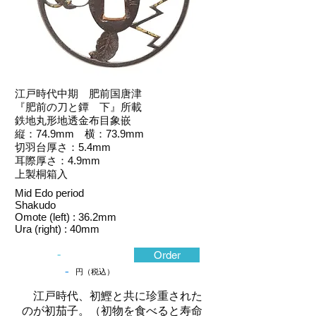
江戸時代中期 肥前国唐津
『肥前の刀と鐔 下』所載
鉄地丸形地透金布目象嵌
縦：74.9mm 横：73.9mm
切羽台厚さ：5.4mm
耳際厚さ：4.9mm
上製桐箱入
Mid Edo period
Shakudo
Omote (left) : 36.2mm
Ura (right) : 40mm
-
Order
-
円（税込）
江戸時代、初鰹と共に珍重された
のが初茄子。（初物を食べると寿命