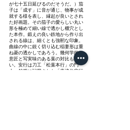
が七十五日延びるのだそうだ。）茄
子は「成す」に音が通じ、物事が成
就する様を表し、縁起が良いとされ
た好画題。その茄子の愛らしい丸い
形を極めて細い線で透かし櫃穴とし
た本作。鍛えの良い鉄地から作り出
される線は、細くとも強靭な印象。
曲線の中に鋭く切り込む稲妻形は重
ね菱の透かしであろう。幾何学的な
意匠と写実味のある葉の対比も面白
い。安行は刀工「松葉本行」の門
人。銘鑑に記載された「唐津住安行
刀作人と銘した鉄鐔がある」という
のは本作のことである。