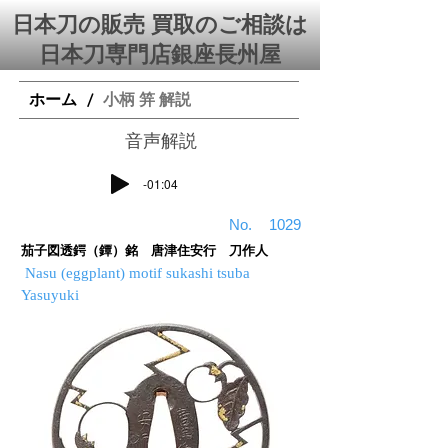
日本刀の販売 買取のご相談は
日本刀専門店銀座⻑州屋
ホーム
小柄 笄 解説
/
​音声解説
-01:04
​No.
1029
茄子図透鍔（鐔）銘 唐津住安行 刀作人
Nasu (eggplant) motif sukashi tsuba
Yasuyuki