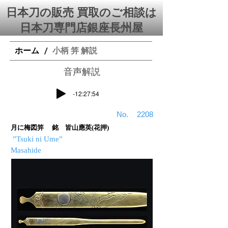
日本刀の販売 買取のご相談は
日本刀専門店銀座⻑州屋
ホーム
小柄 笄 解説
/
​音声解説
-12:27:54
​No.
2208
月に梅図笄 銘 皆山應英(花押)
”Tsuki ni Ume”
Masahide