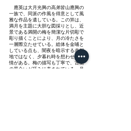
應英は大月光興の高弟皆山應興の
一族で、同派の作風を得意として風
雅な作品を遺している。この笄は、
満月を主題に大胆な図採りとし、近
景である満開の梅を簡潔な片切彫で
彫り描くことにより、月の冷たさを
一層際立たせている。総体を金哺と
している点も、闇夜を暗示する赤銅
地ではなく、夕暮れ時を想わせて風
情がある。梅の描写も丁寧で、古樹
の風合いが巧みに表されている。月
は高彫に銀色絵。裏の猫掻鑢は大月
派の仕立て。