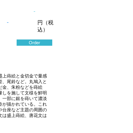
-
-
円（税
込）
Order
盛上蒔絵と金切金で量感
差、尾鈴など。丸鳩入と
だ金、朱粉などを蒔絵
暈しを施して文様を鮮明
、一部に銀を蒔いて濃淡
鈴が描かれている。これ
や台座など主題の周囲の
文は盛上蒔絵、唐花文は