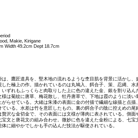
eriod
ood, Makie, Kirigane
cm Width 49.2cm Dept 18.7cm
は、鷹匠道具を、堅木地の流れるような杢目肌を背景に活かし、
現した極上の作。描かれているのは丸鳩入、餌合子、策、忍縄、水
、いずれもふっくらと肉取りした上に色の違えた金、銀を割り込ん
文様は菊紋に唐草、梅花散し、牡丹唐草で、下地は霞のように淡い
上がらせている。大緒は朱漆の表面に金の付描で繊細な線描と点描
けている。水差は竹を意匠したもの。裏の餌合子の陰に控えめの尾
は贅沢な金切金で、その表面には文様が薄肉に表されている。側面
七宝文と唐花文の組み合わせ。微妙に色を違えた金粉による、七宝
総体に細やかでしかも手の込んだ技法が駆使されている。