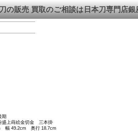
刀の販売 買取のご相談は日本刀専門店銀
後期
粉盛上蒔絵金切金 三本掛
 幅 49.2cm 奥行 18.7cm