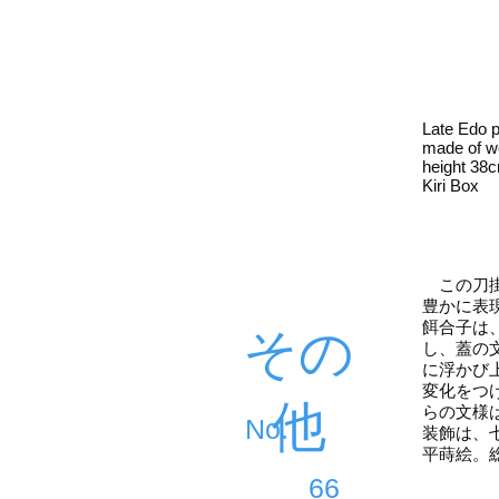
Late Edo p
made of w
height 38
Kiri Box
この刀掛
豊かに表
餌合子は
その
し、蓋の
に浮かび
変化をつ
他
らの文様
​No.
装飾は、
平蒔絵。
66