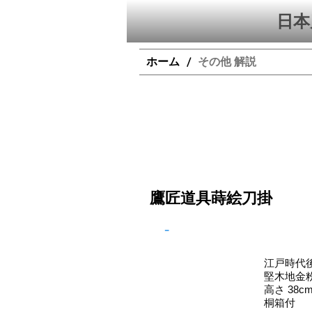
日本
ホーム
その他 解説
/
鷹匠道具蒔絵刀掛
-
江戸時代
堅木地金
高さ 38cm
桐箱付