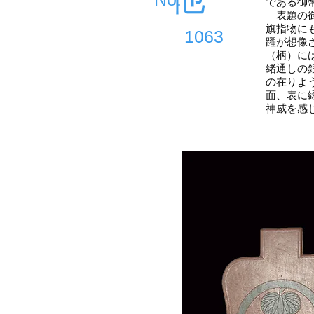
である御
表題の御
旗指物に
1063
躍が想像
（柄）に
緒通しの
の在りよ
面、表に
神威を感