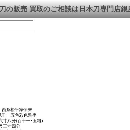
刀の販売 買取のご相談は日本刀専門店銀
 西条松平家伝来
紙垂 五色彩色幣串
六寸八分(百十一･五糎)
一尺三寸四分