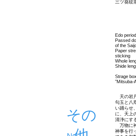
三ツ葵紋
Edo perio
Passed dow
of the Sai
Paper stre
sticking
Whole len
Shide len
Strage box
"Mitsuba-A
天の岩戸
勾玉と八
い踊らせ
その
に、天上
清浄にす
万物に神
他
神事を行
​No.