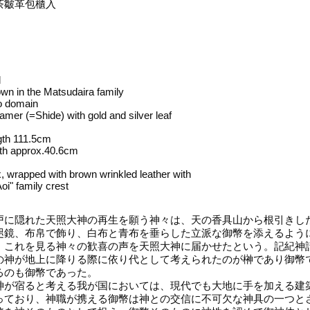
茶皺革包櫃入
d
n in the Matsudaira family
jo domain
amer (=Shide) with gold and silver leaf
gth 111.5cm
gth approx.40.6cm
, wrapped with brown wrinkled leather with
oi" family crest
に隠れた天照大神の再生を願う神々は、天の香具山から根引きし
咫鏡、布帛で飾り、白布と青布を垂らした立派な御幣を添えるよう
、これを見る神々の歓喜の声を天照大神に届かせたという。記紀神
の神が地上に降りる際に依り代として考えられたのが榊であり御幣
るのも御幣であった。
が宿ると考える我が国においては、現代でも大地に手を加える建
っており、神職が携える御幣は神との交信に不可欠な神具の一つと