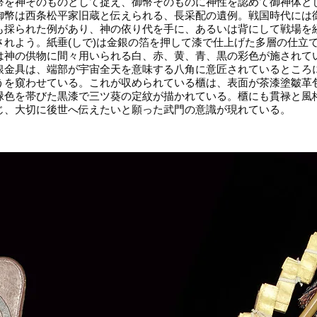
幣を神そのものとして捉え、御幣そのものに神性を認めて御神体と
幣は西条松平家旧蔵と伝えられる、長采配の遺例。戦国時代には
も採られた例があり、神の依り代を手に、あるいは背にして戦場を
されよう。紙垂(しで)は金銀の箔を押して漆で仕上げた多層の仕立て
は神の供物に間々用いられる白、赤、黄、青、黒の彩色が施されて
銀金具は、端部が宇宙全天を意味する八角に意匠されているところ
うを窺わせている。これが収められている櫃は、表面が茶漆塗皺革
緑色を帯びた黒漆で三ツ葵の定紋が描かれている。櫃にも貫禄と風
じ、大切に後世へ伝えたいと願った武門の意識が現れている。