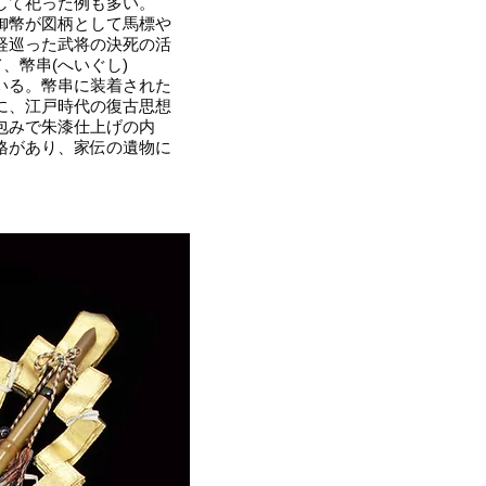
して祀った例も多い。
御幣が図柄として馬標や
経巡った武将の決死の活
、幣串(へいぐし)
いる。幣串に装着された
に、江戸時代の復古思想
包みで朱漆仕上げの内
格があり、家伝の遺物に