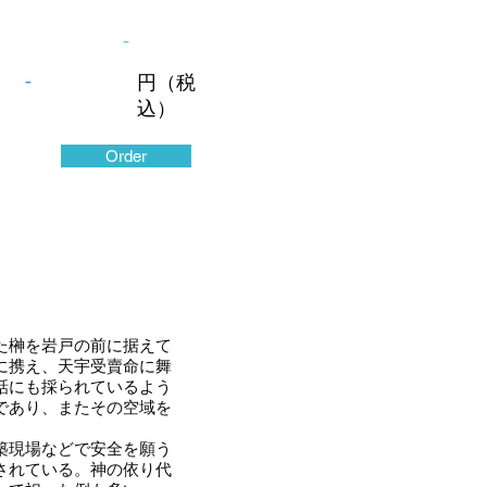
-
-
円（税
込）
Order
た榊を岩戸の前に据えて
に携え、天宇受賣命に舞
話にも採られているよう
であり、またその空域を
築現場などで安全を願う
されている。神の依り代