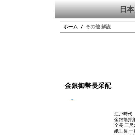
日本
ホーム
その他 解説
/
金銀御幣長采配
-
江戸時代
金銀箔押
全長 三尺
紙垂長 