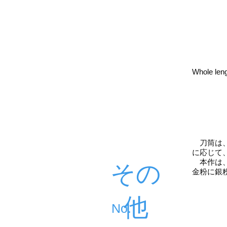
Whole len
刀筒は、
に応じて
本作は、
その
金粉に銀
他
​No.