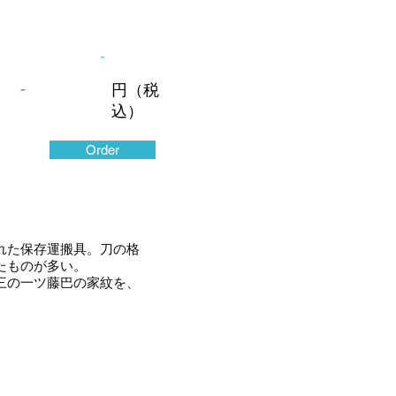
-
-
円（税
込）
Order
れた保存運搬具。刀の格
たものが多い。
三の一ツ藤巴の家紋を、