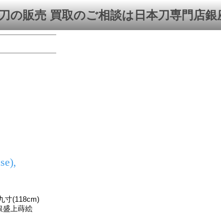
刀の販売 買取のご相談は日本刀専門店銀
se),
寸(118cm)
銀盛上蒔絵