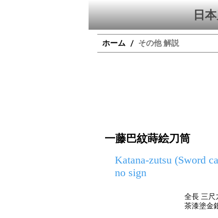
日本
ホーム
その他 解説
/
一藤巴紋蒔絵刀筒
Katana-zutsu (Sword ca
no sign
全長 三尺九
茶漆塗金