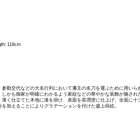
gth: 118cm
参勤交代などの大名行列において藩主の名刀を運ぶために用いら
、しかも御家が明確にわかるよう家紋などの華やかな装飾が施され
薄く仕立てた木地に漆を掛け、表面を茶潤塗に仕上げ、全面に十
粉を加えることによりグラデーションを付けた盛上蒔絵。