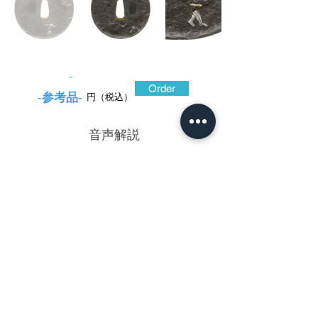
-
Order
-参考品-
円（税込）
​音声解説
-01:04
信家、埋忠明壽と共に桃山三名工と謳わ
れている金家は、自らの作品に年紀を刻す
ことがなかったことから、時代背景が未だ
に不明確なままである。このため、後の鐔
研究者や愛鐔家諸氏は、その創作活動の年
代を割り出すために関連性のある資料を掘
り起こし、年代比定を試みている。
そもそも金工や鐔工は拵製作に関わる一
職人。自ら製作した金具に銘を刻すように
なったのは多くは桃山期からであり、わけ