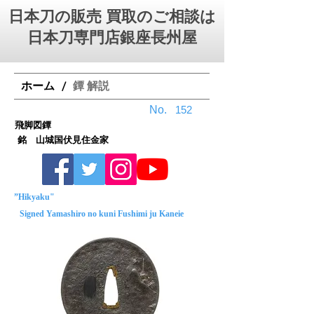
日本刀の販売 買取のご相談は
日本刀専門店銀座⻑州屋
ホーム
鐔 解説
/
No.
152
飛脚図鐔
銘 山城国伏見住金家
”Hikyaku"
Signed Yamashiro no kuni Fushimi ju Kaneie