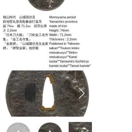
桃山時代 山城国伏見
Momoyama period
鉄地竪丸形高彫象嵌打返耳
Yamashiro province
縦 74㎜ 横 71.2㎜ 切羽台厚
made of iron
さ 2.2mm
Height: 74mm
『日本刀大鑑』『刀剣金工名作
Width : 71.2mm
集』『金工名作集』
Thickness : 2.2mm
『金家鐔』『山城國伏見住金家
Published in "Nihonto-
鐔』『鐔聖金家』他所載
taikan""Touken kinko
meisakusyu""Kinko-
meisakusyu""Kanei
tusba""Yamashiro fushimi ju
kaneie tsuba""Tansei kaneie"