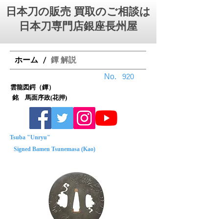
日本刀の販売 買取のご相談は
日本刀専門店銀座⻑州屋
ホーム
鐔 解説
/
No.
920
雲龍図鍔（鐔）
銘 馬面序政(花押)
Tsuba "Unryu"
Signed Bamen Tsunemasa (Kao)