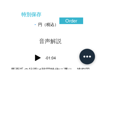
特別保存
Order
-
円（税込）
​音声解説
-01:04
馬面氏の起源は戦国時代に遡り、越前国
で甲冑製作に携わる一族であった。戦国時
代に流行した馬甲の、特に顔の防御に用い
られた馬面を得意とした馬面師の家系とい
う説がある。馬面という異色な名字は領主
の本多家から賜ったものである。序政の作
は馬などの図を陰に糸透した鉄鐔が多い。
本作は作例稀な朧銀地であり、彼が菊池序
克門であったことを雄弁に物語っている。
朧銀磨地を緩やかな碁石形とし、片切彫と
肉合彫を駆使して、雲を従え、宙を飛ぶ龍
を生き生きと描いている。自分が良いと思
ったものは何でも採り入れて作品に昇華し