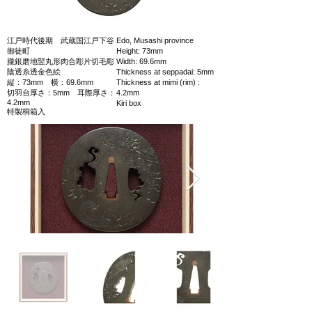
江戸時代後期 武蔵国江戸下谷
Edo, Musashi province
御徒町
Height: 73mm
朧銀磨地竪丸形肉合彫片切毛彫
Width: 69.6mm
陰透糸透金色絵
Thickness at seppadai: 5mm
縦：73mm 横：69.6mm
Thickness at mimi (rim) :
切羽台厚さ：5mm 耳際厚さ：
4.2mm
4.2mm
Kiri box
特製桐箱入