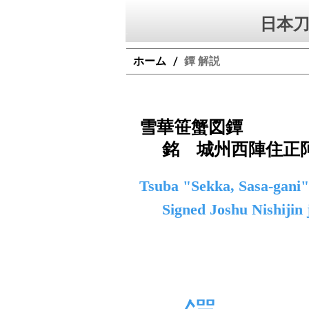
日本刀
ホーム
鐔 解説
/
雪華笹蟹図鐔
銘 城州西陣住正
Tsuba "Sekka, Sasa-gani"
Signed Joshu Nishijin