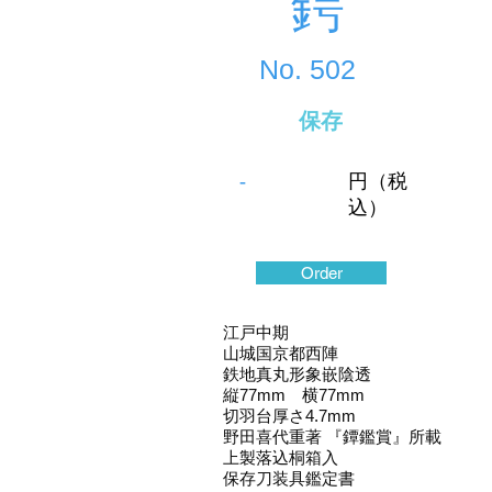
鍔
No.
502
保存
-
円（税
込）
Order
江戸中期
山城国京都西陣
鉄地真丸形象嵌陰透
縦77mm 横77mm
切羽台厚さ4.7mm
野田喜代重著 『鐔鑑賞』所載
上製落込桐箱入
保存刀装具鑑定書