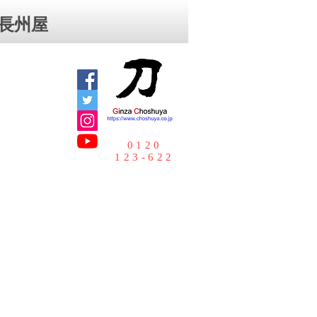
⻑州屋
0120
123-622