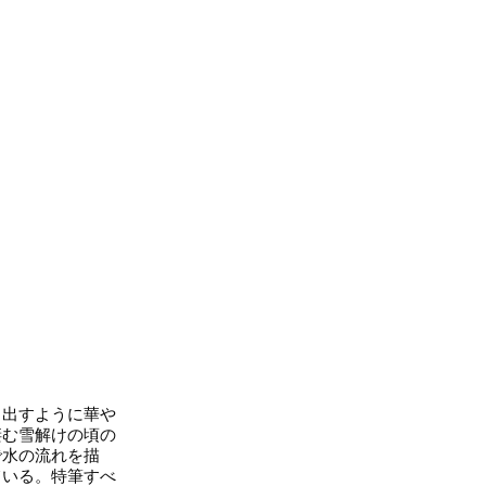
出すように華や
棲む雪解けの頃の
で水の流れを描
ている。特筆すべ