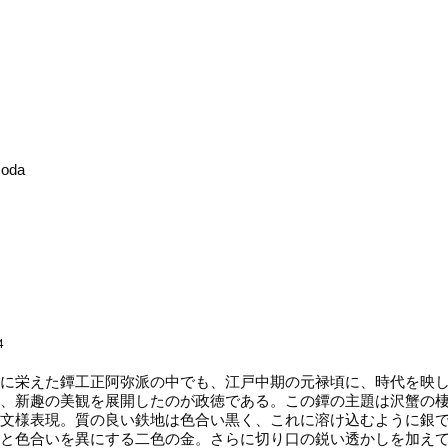
Noda
4
に栄えた鐔工正阿弥派の中でも、江戸中期の元禄頃に、時代を映し
、新趣の美観を展開したのが政徳である。この鐔の主題は沢蟹の
文様表現。質の良い鉄地は色合い黒く、これに溶け込むように銀
と色合いを異にする二色の金。さらに切り口の鋭い透かしを加え