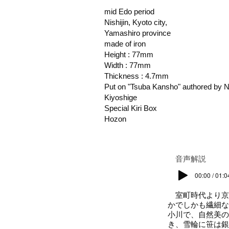
mid Edo period
Nishijin, Kyoto city,
Yamashiro province
made of iron
Height : 77mm
Width : 77mm
Thickness : 4.7mm
Put on "Tsuba Kansho" authored by 
Kiyoshige
Special Kiri Box
Hozon
​音声解説
00:00 / 01:0
室町時代より京
かでしかも繊細な
小川で、自然美の
き、雪輪に笹は銀