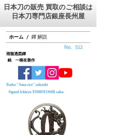
日本刀の販売 買取のご相談は
日本刀専門店銀座⻑州屋
ホーム
鐔 解説
/
No.
512
雨龍透図鐔
銘 一柳友善作
Tsuba "Ama-ryo" sukashi
Signed Ichiryu TOMOYOSHI saku