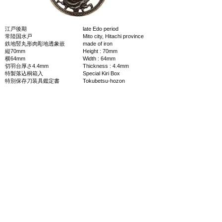
江戸後期
late Edo period
常陸国水戸
Mito city, Hitachi province
鉄地竪丸形肉彫地透象嵌
made of iron
縦70mm
Height : 70mm
横64mm
Width : 64mm
切羽台厚さ4.4mm
Thickness : 4.4mm
特製落込桐箱入
Special Kiri Box
特別保存刀装具鑑定書
Tokubetsu-hozon