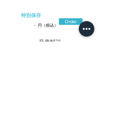
特別保存
Order
-
円（税込）
​音声解説
-01:04
立体的な写実表現の龍神図で遍く知られ
るのが水戸の一柳友善。多くは、色合い
黒々と光沢が強く性の良い緻密な鉄地を彫
り込んで緊張感の満ちた空間を演出してい
る。この鐔は鱗を持たない特徴のある雨龍
図で、背を通る筋がうねりながら曲面を成
しており、躍動感に満ち満ちて迫力があ
る。縁取りされた二重耳も友善の特徴。こ
こでは雲間を切り裂く雷文を銀象嵌で廻ら
しており、黒く光沢の強い銀と鉄地の色合
いの調和も見どころ。