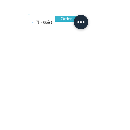
-
Order
-
円（税込）
​音声解説
-01:04
見事な構成と意匠である。切羽台を囲む
四つの鐶が木瓜形を形作り、それぞれの鐶
の内側に三羽の雁を、外側には七羽の雁を
配し、鐶が蕨手を作る部分では雁を相対さ
せている。雁は全部で五十羽。レース編み
のような繊細で優美な曲線が鉄で出来てい
るということにただただ驚嘆する。耳には
鉄骨が現れ、雅で優しげなだけではない、
秘めた強靭な一面を感じさせて好ましい。
時代の上がる京透の典型作である。