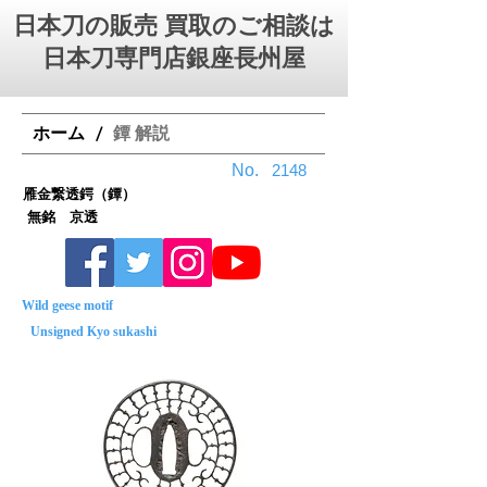
日本刀の販売 買取のご相談は
日本刀専門店銀座⻑州屋
ホーム
鐔 解説
/
No.
2148
雁金繋透鍔（鐔）
無銘 京透
Wild geese motif
Unsigned Kyo sukashi