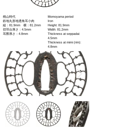
桃山時代
Momoyama period
鉄地丸形地透角耳小肉
Iron
縦：81.9mm 横：81.2mm
Height: 81.9mm
切羽台厚さ：4.5mm
Width: 81.2mm
耳際厚さ：4.8mm
Thickness at seppadai:
4.5mm
Thickness at mimi (rim):
4.8mm