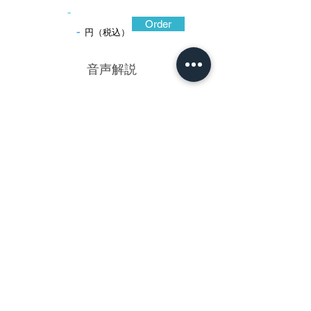
-
Order
-
円（税込）
​音声解説
-01:04
安親は寛文十年出羽国鶴岡の生まれ。父
は庄内藩士土屋忠左衛門。長じて家老松平
内膳に仕える傍ら、正阿弥珍久に師事して
金工技術の研鑽に勤しむ。金工芸術に創意
工夫を凝らすに連れて、更なる高みを目指
すべく江戸に修行にでたのが齢三十四歳。
妻子を郷里に残して、江戸で修行の日々を
過ごした安親は、誰よりも親子の情を理解
していたのであろう。本作には表に母子の
猪を、裏には父猪を彫り上げて自らの境遇
を表したものであろう。八角鐔の遺例の希
少さと心に染みるような温かい人間味がそ
こはかとなく漂う安親作中の傑作である。