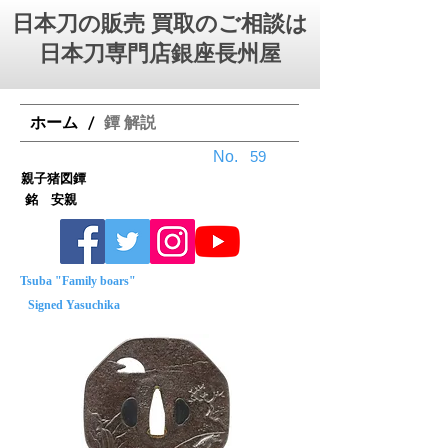
日本刀の販売 買取のご相談は
日本刀専門店銀座⻑州屋
ホーム
鐔 解説
/
No.
59
親子猪図鐔
銘 安親
Tsuba "Family boars"
Signed Yasuchika