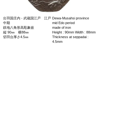
出羽国庄内 - 武蔵国江戸 江戸
Dewa-Musahsi province
中期
mid Edo period
鉄地八角形高彫象嵌
made of iron
縦 90㎜ 横88㎜
Height : 90mm Width : 88mm
切羽台厚さ4.5㎜
Thickness at seppadai :
4.5mm