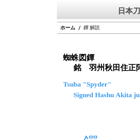
日本刀
ホーム
鐔 解説
/
蜘蛛図鐔
銘 羽州秋田住正
Tsuba "Spyder"
Signed Hashu Akita j