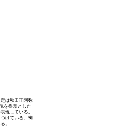
定は秋田正阿弥
表現を得意とした
彫表現している。
をつけている。蜘
いる。