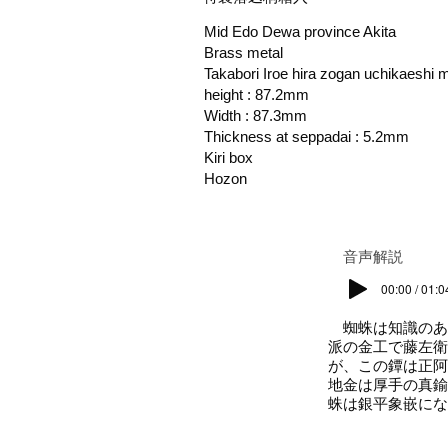
Mid Edo Dewa province Akita
Brass metal
Takabori Iroe hira zogan uchikaeshi 
height : 87.2mm
Width : 87.3mm
Thickness at seppadai : 5.2mm
Kiri box
Hozon
​音声解説
00:00 / 01:0
蜘蛛は知識のあ
派の金工で藤左衛
が、この鐔は正阿
地金は厚手の真鍮
蛛は銀平象嵌にな