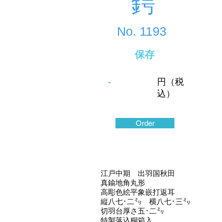
鍔
No.
1193
保存
-
円（税
込）
Order
江戸中期 出羽国秋田
真鍮地角丸形
高彫色絵平象嵌打返耳
縦八七･二㍉ 横八七･三㍉
切羽台厚さ五･二㍉
特製落込桐箱入