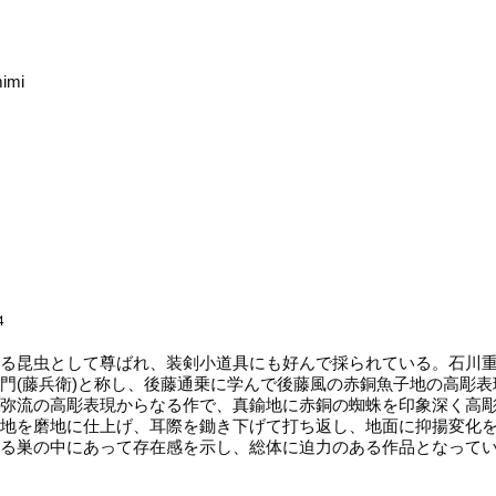
mimi
4
る昆虫として尊ばれ、装剣小道具にも好んで採られている。石川重
門(藤兵衛)と称し、後藤通乗に学んで後藤風の赤銅魚子地の高彫
弥流の高彫表現からなる作で、真鍮地に赤銅の蜘蛛を印象深く高
地を磨地に仕上げ、耳際を鋤き下げて打ち返し、地面に抑揚変化
る巣の中にあって存在感を示し、総体に迫力のある作品となって