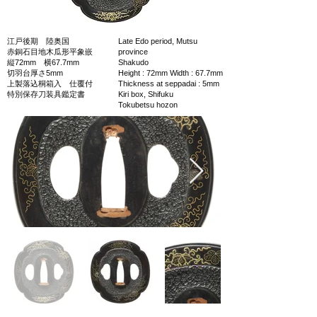
江戸後期 陸奥国
Late Edo period, Mutsu
赤銅石目地木瓜形平象嵌
province
縦72mm 横67.7mm
Shakudo
切羽台厚さ5mm
Height : 72mm Width : 67.7mm
上製落込桐箱入 仕覆付
Thickness at seppadai : 5mm
特別保存刀装具鑑定書
Kiri box, Shifuku
Tokubetsu hozon