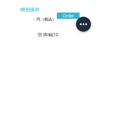
特別保存
Order
-
円（税込）
​音声解説
-01:04
無銘仙台清定の特徴と技術力が示された
美しい構成の鐔。木瓜形に造り込んだ赤銅
地を土手耳風に仕立て、地面には粗い石目
地を施し、耳際には極めて細く繊細な平(ひ
ら)象嵌(ぞうがん)と、くっきりと盛り上が
った線象嵌の組み合わせにより蔦紋と唐草
を華麗に配している。ごく一部に朧銀地に
よる家紋を配しているのが興味深い。仙台
金工の流れを汲む清定は、江戸の大森家に
学んで帰国、独特の文様表現を得意として
伊達家に仕えた。