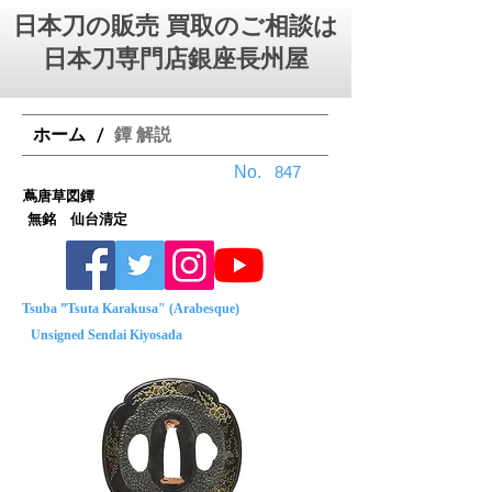
日本刀の販売 買取のご相談は
日本刀専門店銀座⻑州屋
ホーム
鐔 解説
/
No.
847
蔦唐草図鐔
無銘 仙台清定
Tsuba ”Tsuta Karakusa" (Arabesque)
Unsigned Sendai Kiyosada