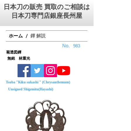
日本刀の販売 買取のご相談は
日本刀専門店銀座⻑州屋
ホーム
鐔 解説
/
No.
983
菊透図鐔
無銘 林重光
Tsuba "Kiku sukashi " (Chrysanthemum)
Unsigned Shigemitu(Hayashi)