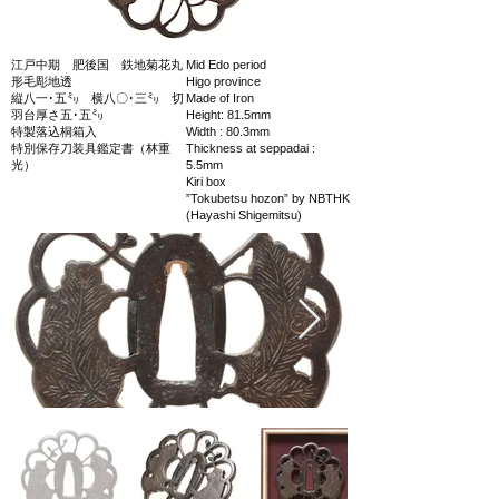
江戸中期 肥後国 鉄地菊花丸
Mid Edo period
形毛彫地透
Higo province
縦八一･五㍉ 横八〇･三㍉ 切
Made of Iron
羽台厚さ五･五㍉
Height: 81.5mm
特製落込桐箱入
Width : 80.3mm
特別保存刀装具鑑定書（林重
Thickness at seppadai :
光）
5.5mm
Kiri box
”Tokubetsu hozon” by NBTHK
(Hayashi Shigemitsu)