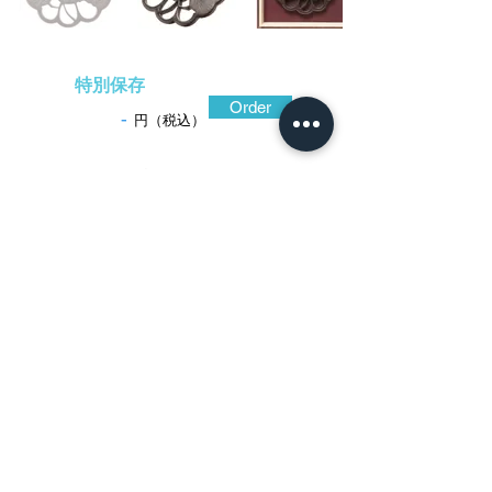
特別保存
Order
-
円（税込）
​音声解説
-01:04
初代又七作同図の鐔を手本とした、林二
代目重光の作。菊花を大胆な構図で捉え、
簡潔な地透で花弁を浮かび上がらせ、葉を
陽に表現して印象を高めている。色合い黒
く渋い光沢のある地鉄を切羽台辺りが厚い
碁石形に造り込み、葉にのみ無造作とも思
える作意のない毛彫を加えている。重光の
作風は初代西垣勘四郎に似て自由闊達なと
ころが窺えると云われるも、強靭な地鉄と
強弱変化のある透かしなど又七に見紛う出
来である。