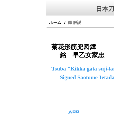
日本刀
ホーム
鐔 解説
/
菊花形筋兜図鐔
銘 早乙女家忠
Tsuba "Kikka gata suji-k
Signed Saotome Ietad