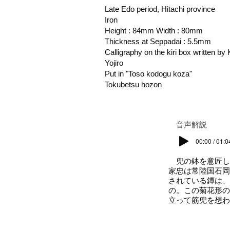
Late Edo period, Hitachi province
Iron
Height : 84mm Width : 80mm
Thickness at Seppadai : 5.5mm
Calligraphy on the kiri box written b
Yojiro
Put in "Toso kodogu koza"
Tokubetsu hozon
​音声解説
00:00 / 01:0
兜の鉢を意匠し
家忠は常陸国石岡
されている鐔は、
の。この菊花形の
立って筋兜を想