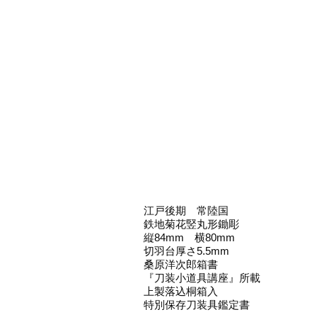
江戸後期 常陸国
鉄地菊花竪丸形鋤彫
縦84mm 横80mm
切羽台厚さ5.5mm
桑原洋次郎箱書
『刀装小道具講座』所載
上製落込桐箱入
特別保存刀装具鑑定書