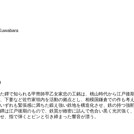
y Kuwabara
4
た鐔で知られる甲冑師早乙女家忠の工銘は、桃山時代から江戸後期
、下妻など佐竹家領内を活動の拠点とし、相模国鎌倉での作も考
いずれも緊張感に満ちた鍛え強い鉄地を構造化させ、鉄の持つ強
鐔は江戸後期のもので、鉄質が緻密に詰んで色合い黒く光沢強く
わせ、指で弾くとピンと引き締まった響音が漂う。