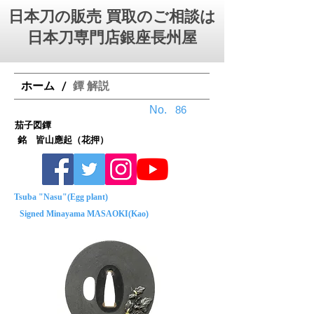
日本刀の販売 買取のご相談は
日本刀専門店銀座⻑州屋
ホーム
鐔 解説
/
No.
86
茄子図鐔
銘 皆山應起（花押）
Tsuba "Nasu"(Egg plant)
Signed Minayama MASAOKI(Kao)