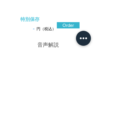
特別保存
Order
-
円（税込）
​音声解説
-01:04
皆山應起は直市と称し、江戸時代後期の
京を代表する大月派の光芳と光興に学び、
師を凌駕する細やかな彫口からなる作品を
遺している。この鐔は、いくつもの実を付
けた茄子を正確な図採りと精巧で精密な彫
刻で写実表現した、應起の優れた技量が良
くわかる作。漆黒の赤銅魚子地に肉高くく
っきりと立つように瑞々しい茄子の枝を彫
り出し、枝葉は色の濃い朧銀で花は金色
絵、実は艶やかな光沢をもつ赤銅で表し、
葉の虫食いはもちろん蔕の棘まで見事に再