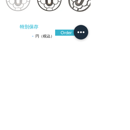
特別保存
Order
-
円（税込）
​音声解説
-01:04
色合い黒々とした鍛えの良い鉄地の全面
に細かな槌目を打ち施した真ん丸形。小肉
のついた角耳の外周に浅い筋が見える。小
判形の切羽台は上下がやや張り、耳よりも
切羽台が薄くなる中低形。左右対称の意匠
を垂直に透かす技法と共に典型的な尾張鐔
の特徴を表している。中心に向かって四つ
の心葉形（猪目）を組み合わせ、対になっ
た雁金で耳と繋いだ簡潔な意匠。優し気に
見えるが強堅な鐔である。