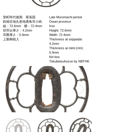
室町時代後期 尾張国
Late Muromachi period
鉄槌目地丸形地透角耳小肉
Owari province
縦：72.6mm 横：72.4mm
Iron
切羽台厚さ：4.2mm
Height: 72.6mm
耳際厚さ：5.9mm
Width: 72.4mm
上製桐箱入
Thickness at seppadai:
4.2mm
Thickness at mimi (rim):
5.9mm
Kiri box
Tokubetsuhozon by NBTHK