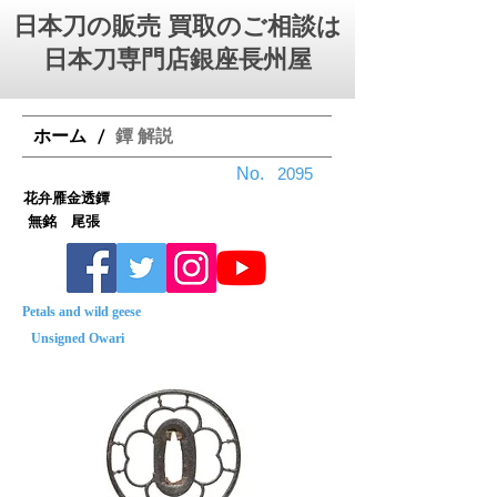
日本刀の販売 買取のご相談は
日本刀専門店銀座⻑州屋
ホーム
鐔 解説
/
No.
2095
花弁雁金透鐔
無銘 尾張
Petals and wild geese
Unsigned Owari