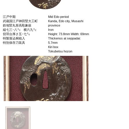
江戸中期
Mid Edo period
武蔵国江戸神田竪大工町
Kanda, Edo city, Musashi
鉄地竪丸形高彫象嵌
province
縦七三･八㍉ 横六九㍉
Iron
切羽台厚さ五･七㍉
Height: 73.8mm Width: 69mm
特製落込桐箱入
Thickenss at seppadai:
特別保存刀装具
5.7mm
Kiri box
Tokubetsu hozon