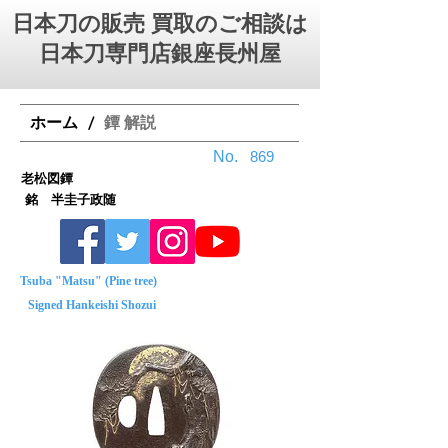
日本刀の販売 買取のご相談は
日本刀専門店銀座⻑州屋
ホーム
鐔 解説
/
No.
869
老松図鐔
銘 半圭子政随
Tsuba "Matsu" (Pine tree)
Signed Hankeishi Shozui