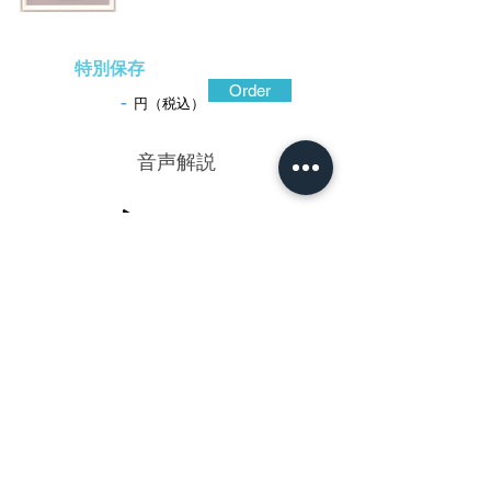
特別保存
Order
-
円（税込）
​音声解説
-01:04
夕日に陰る松樹。秋の夕暮れは時の流れ
が速い。その静けさを感じさせる鐔。浜野
政随(しょうずい)は利寿、乗意、安親と共に
奈良派四天王として評価の高い名工。我が
国の自然や風物を題材に採るだけでなく禅
に通じた意味合いを表現、あるいは死生観
を暗示する作品を遺して武士の都江戸に栄
えた。この鐔も老松を借りて古武士の姿を
求めているようだ。鉄地を肉厚く仕立て、
高彫と鋤彫に金銀の象嵌を加えた造り込
み。樹齢数百年を想わせる老松の生命感は
鏨の強弱で表現、陽に照らされた蔓草は金