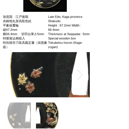
加賀国 江戸後期
Late Edo, Kaga province
赤銅地丸形高彫色絵
Shakudo
平象嵌覆輪
Height : 67.2mm Width :
縦67.2mm
66.4mm
横66.4mm 切羽台厚さ5mm
Thickness at Seppadai : 5mm
特製落込桐箱入
Special wooden box
特別保存刀装具鑑定書（加賀象
Tokubetsu hozon (Kaga-
嵌）
zogan)