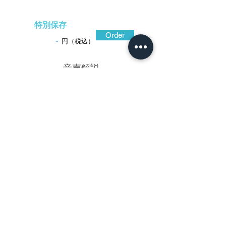
特別保存
Order
-
円（税込）
​音声解説
-01:04
龍田川を想わせる構成とされた、鹿に散
りかかる紅葉。漆黒の赤銅地を丸形に仕立
て、耳際が薄手の碁石形に造り込んで品良
く金覆輪を廻らし、表面を微細な石目地に
仕上げて図柄が際立つ工夫をしている。高
彫に金銀素銅の色絵を巧みに施し、川の流
れに柴垣と秋草は加賀金工の特質でもある
繊細な金銀の平象嵌、所々に金銀の露象嵌
を散らして清らかな空気のあり様を演出し
ている。加賀金工は、江戸初期に後藤家を
招いて技術を採り入れている。