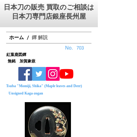
日本刀の販売 買取のご相談は
日本刀専門店銀座⻑州屋
ホーム
鐔 解説
/
No.
703
紅葉鹿図鐔
無銘 加賀象嵌
Tsuba "Momiji, Shika" (Maple leaves and Deer)
Unsigned Kaga-zogan