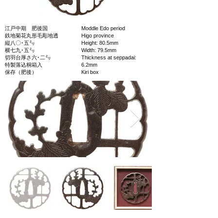
江戸中期 肥後国
Moddle Edo period
鉄地菊花丸形毛彫地透
Higo province
縦八〇･五㍉
Height: 80.5mm
横七九･五㍉
Width: 79.5mm
切羽台厚さ六･二㍉
Thickness at seppadai:
特製落込桐箱入
6.2mm
保存（肥後）
Kiri box