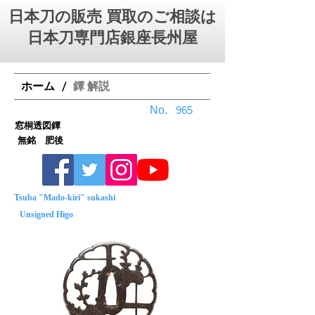
日本刀の販売 買取のご相談は
日本刀専門店銀座⻑州屋
ホーム
鐔 解説
/
No.
965
窓桐透図鐔
無銘 肥後
Tsuba "Mado-kiri" sukashi
Unsigned Higo