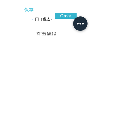
保存
Order
-
円（税込）
​音声解説
-01:04
茶室の窓と桐樹の心象的な表現からなる
鐔。初代西垣勘四郎が創案し、多くの肥後
金工が同図を製作している。窓は下地とな
る芦などを露出させた、所謂下地窓。桐樹
は花が盛りの頃。この組み合わせは、桐樹
が障子に影を落としている様子。切羽台を
厚く耳際を薄く仕立てた地鉄の色は黒々と
して光沢強く、透かしの切り口に味わいが
あり、毛彫も活きている。因みに、三代勘
四郎が茎櫃に桐樹を造形した作品を遺して
いる。