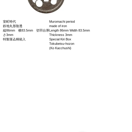
室町時代
Muromachi period
鉄地丸形陰透
made of iron
縦86mm 横83.5mm 切羽台厚
Length 86mm Width 83.5mm
さ3mm
Thickness 3mm
特製落込桐箱入
Special Kiri Box
Tokubetsu-hozon
(Ko Kacchushi)