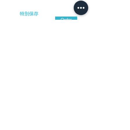
特別保存
Order
-
円（税込）
​音声解説
-01:04
甲冑師鐔とは、鍛えた鉄地を鍛着するこ
とにより耳と地面とを構造化した鐔のこと
で、環耳、桶底耳、土手耳仕立ての作など
がその代表。高彫はなく、平坦に仕立てら
れた地面に簡潔な透かしを施したものが多
く、本作はその典型。
​日本刀専門店 銀座長
州屋
​Ginza Choshuya co＆ｌｔｄ
​Japanese swor
d ＆ Fittings