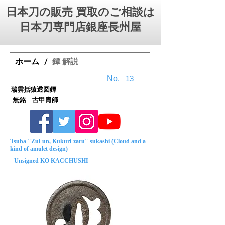
日本刀の販売 買取のご相談は
日本刀専門店銀座⻑州屋
ホーム
鐔 解説
/
No.
13
瑞雲括猿透図鐔
無銘 古甲冑師
Tsuba "Zui-un, Kukuri-zaru" sukashi (Cloud and a
kind of amulet design)
Unsigned KO KACCHUSHI