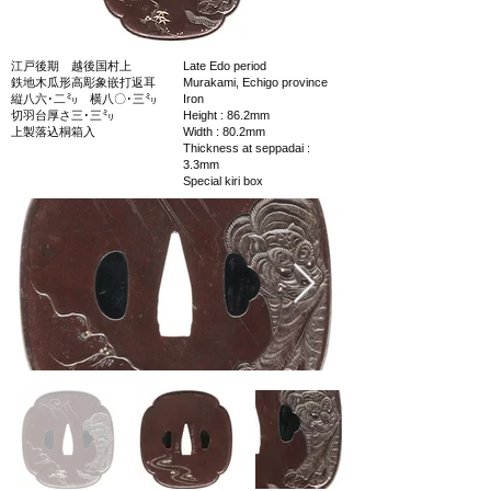
江戸後期 越後国村上
Late Edo period
鉄地木瓜形高彫象嵌打返耳
Murakami, Echigo province
縦八六･二㍉ 横八〇･三㍉
Iron
切羽台厚さ三･三㍉
Height : 86.2mm
上製落込桐箱入
Width : 80.2mm
Thickness at seppadai :
3.3mm
Special kiri box