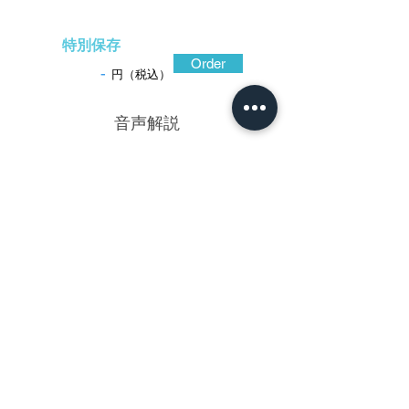
特別保存
Order
-
円（税込）
​音声解説
-15:46:53
越後国村上の金工桂南山(なんざん)は初代
赤文の弟で忠吾と称し、光保同人。この鐔
は、赤文も得意とした安親が手本の迫力あ
る猛虎、その鋭い視線が魅力の作。鉄地を
大振りに仕立てて打返耳とし、平滑に仕上
げた地面を鋤き込んで肉合彫風に立体描写
している。岩場に立つ猛虎の頭上には雲が
迫っており、龍神の存在を暗に示して見る
者の意識を活性化している。虎の毛皮模様
は強弱変化に富んだ片切彫に毛彫が組み合
わされ、要所に金と銀の象嵌が施されて一
際繊細。殊に手足先端の小さな銀象嵌が独
創的。背景の処理も簡潔で美しい。