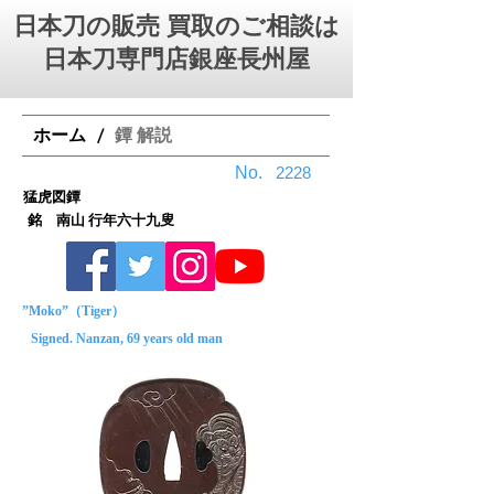
日本刀の販売 買取のご相談は
日本刀専門店銀座⻑州屋
ホーム
鐔 解説
/
No.
2228
猛虎図鐔
銘 南山 行年六十九叟
”Moko”（Tiger）
Signed. Nanzan, 69 years old man