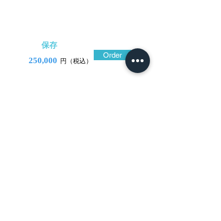
保存
Order
250,000
円（税込）
​音声解説
-01:04
後藤就乗に学んで一家を成し、清楚な作
風で人気の高い山崎一賀一門の作風が表れ
ている鐔。我が子に伴って伊勢に下ろうと
する六条御息所を野々宮に訪ねた光源氏で
あったが、ついに会うことは叶わなかった
『源氏物語 賢木』に取材した作。質素なが
ら神々しさに包まれた野々宮の鳥居と、華
麗ながら寂しさが漂う源氏の車が、粒の揃
った漆黒の赤銅魚子地に肉高く精巧に彫り
出され、金の色絵も琳派の絵画を見るよう