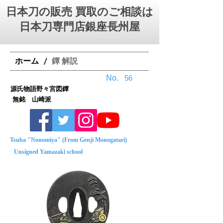
日本刀の販売 買取のご相談は
日本刀専門店銀座⻑州屋
ホーム
鐔 解説
/
No.
56
源氏物語野々宮図鐔
無銘 山崎派
Tsuba "Nonomiya" (From Genji Monogatari)
Unsigned Yamazaki school