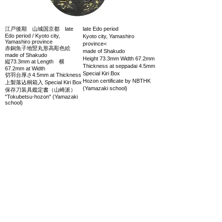
江戸後期 山城国京都 late
late Edo period
Edo period / Kyoto city,
Kyoto city, Yamashiro
Yamashiro province
province<
赤銅魚子地竪丸形高彫色絵
made of Shakudo
made of Shakudo
Height 73.3mm Width 67.2mm
縦73.3mm at Length 横
Thickness at seppadai 4.5mm
67.2mm at Width
Special Kiri Box
切羽台厚さ4.5mm at Thickness
Hozon certificate by NBTHK
上製落込桐箱入 Special Kiri Box
(Yamazaki school)
保存刀装具鑑定書（山崎派）
"Tokubetsu-hozon" (Yamazaki
school)