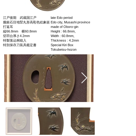
江戸後期 武蔵国江戸
late Edo period
朧銀石目地竪丸形高彫色絵象嵌
Edo city, Musashi province
打返耳
made of Oboro-gin
縦66.8mm 横60.8mm
Height : 66.8mm,
切羽台厚さ4.2mm
Width : 60.8mm,
特製落込桐箱入
Thickness : 4.2mm
特別保存刀装具鑑定書
Special Kiri Box
Tokubetsu-hozon