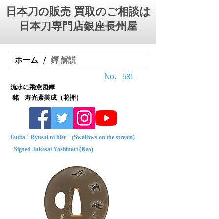
日本刀の販売 買取のご相談は
日本刀専門店銀座⻑州屋
ホーム
鐔 解説
/
No.
581
流水に飛燕図鐔
銘 寿光斎美成（花押）
Tsuba "Ryusui ni hien" (Swallows on the stream)
Signed Jukosai Yoshinari (Kao)