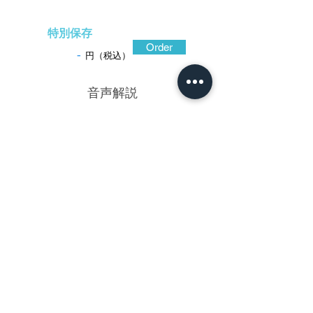
特別保存
Order
-
円（税込）
​音声解説
-01:04
梅雨明けの大空を飛翔する燕。その素早
い動きを的確に捉え、姿態を異に高彫表現
した作。打返耳に仕立てられた朧銀地を微
細な石目地に仕上げ、川の流れは優しく動
きのある片切彫、背景は清らかに澄んで草
の香りをも伝えているように透明感があ
る。燕は漆黒の赤銅高彫象嵌に、素銅と銀
の平象嵌、目玉に金の点象嵌を施し、柔ら
か味のある体毛まで写実的に、しかも精密
に彫り表している。河骨の花や葉も特徴を
良く捉えた高彫で、丸くふっくらと開いた
花の様子を再現している。美成は花鳥図を
得意とした石黒政美の門人。