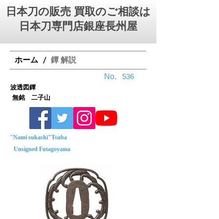
日本刀の販売 買取のご相談は
日本刀専門店銀座⻑州屋
ホーム
鐔 解説
/
No.
536
波透図鐔
無銘 二子山
"Nami sukashi"Tsuba
Unsigned Futagoyama