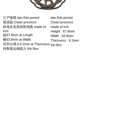
江戸後期 late Edo period
late Edo period
尾張国 Owari province
Owari province
鉄地木瓜形肉彫地透 made of
made of iron
iron
Height : 67.8mm
縦67.8mm at Length
Width : 63.8mm
横63.8mm at Width
Thickness : 6.2mm
切羽台厚さ6.2mm at Thickness
Kiri Box
特製落込桐箱入 Kiri Box