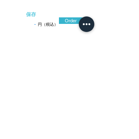
保存
Order
-
円（税込）
​音声解説
-01:04
二子山(則亮)と極められている、抜刀術に
適した柳生鐔を思わせる小振りで引き締ま
った造り込みの作。よく鍛えられた鉄地を
木瓜形に作り込み、走り行く車の如く波を
意匠している。この波の動きに剣術の奥義
が示されているのであろう。鉄色黒く渋い
光沢に包まれており、波は次々と繰り出す
剣先のようにも見える。二子山則亮は江戸
時代後期における柳生鐔の製作者の一人で
ある。